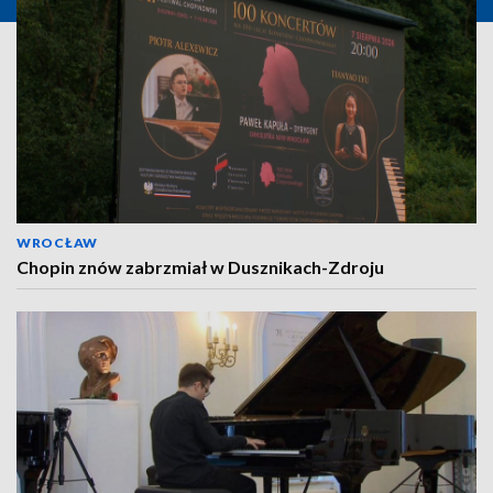
WROCŁAW
Chopin znów zabrzmiał w Dusznikach-Zdroju