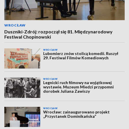
WROCŁAW
Duszniki-Zdrój: rozpoczął się 81. Międzynarodowy
Festiwal Chopinowski
WROCŁAW
Lubomierz znów stolicą komedii. Ruszył
29. Festiwal Filmów Komediowych
WROCŁAW
Legnicki ruch filmowy na wyjątkowej
wystawie. Muzeum Miedzi przypomni
dorobek Juliana Zawiszy
WROCŁAW
Wrocław: zainaugurowano projekt
„Przystanek Dominikańska”