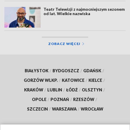
Teatr Telewizji z najmocniejszym sezonem
od lat. Wielkie nazwiska
ZOBACZ WIĘCEJ
BIAŁYSTOK
/
BYDGOSZCZ
/
GDAŃSK
/
GORZÓW WLKP.
/
KATOWICE
/
KIELCE
/
KRAKÓW
/
LUBLIN
/
ŁÓDŹ
/
OLSZTYN
/
OPOLE
/
POZNAŃ
/
RZESZÓW
/
SZCZECIN
/
WARSZAWA
/
WROCŁAW