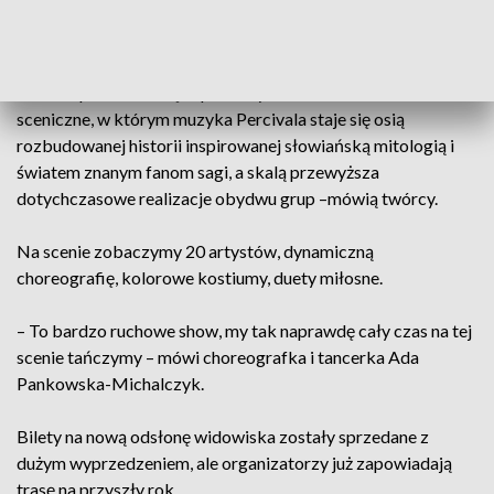
– Projekt rozwija znany fanom Wild Hunt Live – trasę
koncertową muzyki z Wiedźmina 3. Tym razem jednak
koncert przeradza się w pełnowymiarowe widowisko
sceniczne, w którym muzyka Percivala staje się osią
rozbudowanej historii inspirowanej słowiańską mitologią i
światem znanym fanom sagi, a skalą przewyższa
dotychczasowe realizacje obydwu grup –mówią twórcy.
Na scenie zobaczymy 20 artystów, dynamiczną
choreografię, kolorowe kostiumy, duety miłosne.
– To bardzo ruchowe show, my tak naprawdę cały czas na tej
scenie tańczymy – mówi choreografka i tancerka Ada
Pankowska-Michalczyk.
Bilety na nową odsłonę widowiska zostały sprzedane z
dużym wyprzedzeniem, ale organizatorzy już zapowiadają
trasę na przyszły rok.