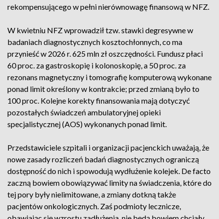
rekompensującego w pełni nierównowagę finansową w NFZ.
W kwietniu NFZ wprowadził tzw. stawki degresywne w
badaniach diagnostycznych kosztochłonnych, co ma
przynieść w 2026 r. 625 mln zł oszczędności. Fundusz płaci
60 proc. za gastroskopię i kolonoskopię, a 50 proc. za
rezonans magnetyczny i tomografię komputerową wykonane
ponad limit określony w kontrakcie; przed zmianą było to
100 proc. Kolejne korekty finansowania mają dotyczyć
pozostałych świadczeń ambulatoryjnej opieki
specjalistycznej (AOS) wykonanych ponad limit.
Przedstawiciele szpitali i organizacji pacjenckich uważają, że
nowe zasady rozliczeń badań diagnostycznych ograniczą
dostępność do nich i spowodują wydłużenie kolejek. De facto
zaczną bowiem obowiązywać limity na świadczenia, które do
tej pory były nielimitowane, a zmiany dotkną także
pacjentów onkologicznych. Zaś podmioty lecznicze,
obawiając się wzrostu zadłużenia, nie będą bowiem chciały