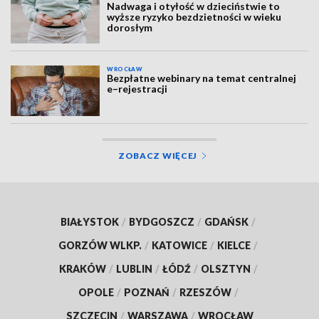
Nadwaga i otyłość w dzieciństwie to
wyższe ryzyko bezdzietności w wieku
dorosłym
WROCŁAW
Bezpłatne webinary na temat centralnej
e–rejestracji
ZOBACZ WIĘCEJ
BIAŁYSTOK
/
BYDGOSZCZ
/
GDAŃSK
/
GORZÓW WLKP.
/
KATOWICE
/
KIELCE
/
KRAKÓW
/
LUBLIN
/
ŁÓDŹ
/
OLSZTYN
/
OPOLE
/
POZNAŃ
/
RZESZÓW
/
SZCZECIN
/
WARSZAWA
/
WROCŁAW