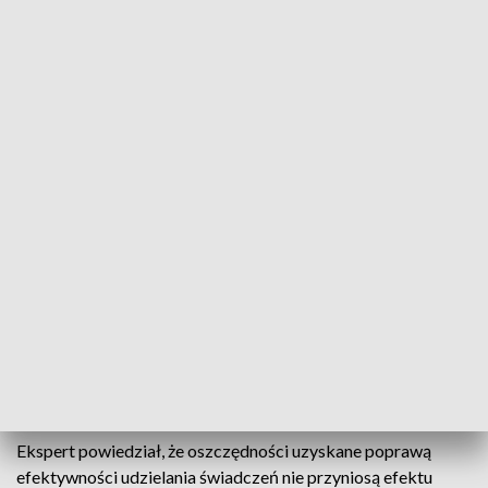
oszczędności Funduszowi, albo zwiększenie dochodów
sektora finansów publicznych. – Nie będzie możliwości
powiększenia budżetu NFZ w taki sposób, który dodatkowo
powiększy deficyt budżetu państwa – ocenił Kozłowski.
Ekonomista zaznaczył, że w sytuacji braku możliwości
łatwego dofinansowania NFZ, niedoboru środków i braku
zgody na podniesienie składki lub zmianę mechanizmu wycen
świadczeń, jedyną alternatywą będzie ograniczenie liczby
świadczeń, które Fundusz kupuje. – Może się to odbywać na
różne sposoby: albo przez nakładanie limitów na różne
rodzaje świadczeń, wprowadzenie zasad rozliczania
świadczeń wykonanych ponad limit, które zniechęcają do ich
udzielania albo kontraktowanie mniejszej liczby świadczeń –
zaznaczył. Według Kozłowskiego istnieje ryzyko
ograniczenia dostępności świadczeń dla pacjentów.
Ekspert powiedział, że oszczędności uzyskane poprawą
efektywności udzielania świadczeń nie przyniosą efektu