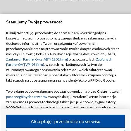
Szanujemy Twoją prywatność
Dołącz do nas:
Kliknij "Akceptuję i przechodzę do serwisu", aby wyrazić zgody na
korzystanie z technologii automatycznego śledzenia i zbierania danych,
TVP
dostęp do informacji na Twoim urządzeniu końcowym i ich
Abonament TVP
przechowywanie oraz na przetwarzanie Twoich danych osobowych przez
Regulamin TVP
nas, czyli Telewizję Polską S.A. w likwidacji (zwaną dalej również „TVP”),
Emisja w TVP
Polityka prywatności
Zaufanych Partnerów z IAB* (1201 firm)
oraz pozostałych
Zaufanych
Partnerów TVP (93 firm)
, w celach marketingowych (w tym do
Centrum informacji TVP
Moje zgody
zautomatyzowanego dopasowania reklam do Twoich zainteresowań i
mierzenia ich skuteczności) i pozostałych, które wskazujemy poniżej, a
Naziemna Telewizja Cyfrowa
Pomoc
także zgody na udostępnianie przez nas identyfikatora PPID do Google.
Sklep TVP
Biuro reklamy
Twoje dane osobowe zbierane podczas odwiedzania przez Ciebie naszych
Rada Programowa
Kontakt
poszczególnych serwisów
zwanych dalej „Portalem”, w tym informacje
zapisywane za pomocą technologii takich jak: pliki cookie, sygnalizatory
System NOS
WWW lub innych podobnych technologii umożliwiających świadczenie
dopasowanych i bezpiecznych usług, personalizację treści oraz reklam,
Informacje o nadawcy
Kanały
udostępnianie funkcji mediów społecznościowych oraz analizowanie
Akceptuję i przechodzę do serwisu
ruchu w Internecie.
Program dla prasy
©2026 Telewizja Polska S.A. w likwidacji