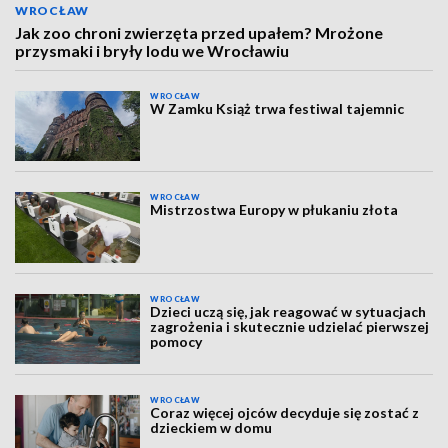
WROCŁAW
Jak zoo chroni zwierzęta przed upałem? Mrożone
przysmaki i bryły lodu we Wrocławiu
WROCŁAW
W Zamku Książ trwa festiwal tajemnic
WROCŁAW
Mistrzostwa Europy w płukaniu złota
WROCŁAW
Dzieci uczą się, jak reagować w sytuacjach
zagrożenia i skutecznie udzielać pierwszej
pomocy
WROCŁAW
Coraz więcej ojców decyduje się zostać z
dzieckiem w domu