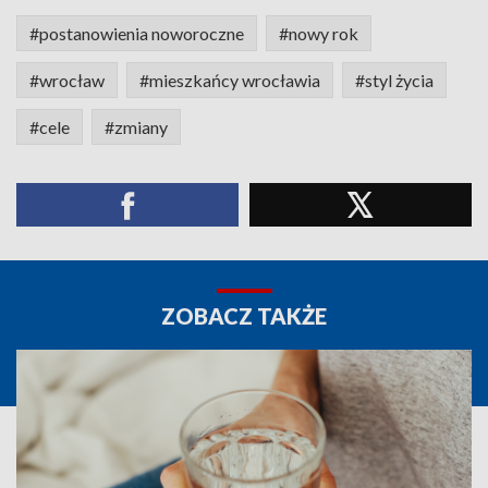
#postanowienia noworoczne
#nowy rok
#wrocław
#mieszkańcy wrocławia
#styl życia
#cele
#zmiany
ZOBACZ TAKŻE