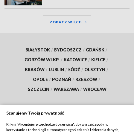
ZOBACZ WIĘCEJ
BIAŁYSTOK
/
BYDGOSZCZ
/
GDAŃSK
/
GORZÓW WLKP.
/
KATOWICE
/
KIELCE
/
KRAKÓW
/
LUBLIN
/
ŁÓDŹ
/
OLSZTYN
/
OPOLE
/
POZNAŃ
/
RZESZÓW
/
SZCZECIN
/
WARSZAWA
/
WROCŁAW
Szanujemy Twoją prywatność
Dołącz do nas:
Kliknij "Akceptuję i przechodzę do serwisu", aby wyrazić zgody na
korzystanie z technologii automatycznego śledzenia i zbierania danych,
TVP