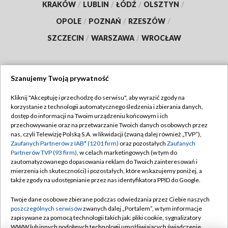
KRAKÓW
/
LUBLIN
/
ŁÓDŹ
/
OLSZTYN
/
OPOLE
/
POZNAŃ
/
RZESZÓW
/
SZCZECIN
/
WARSZAWA
/
WROCŁAW
Szanujemy Twoją prywatność
Dołącz do nas:
Kliknij "Akceptuję i przechodzę do serwisu", aby wyrazić zgody na
korzystanie z technologii automatycznego śledzenia i zbierania danych,
TVP
dostęp do informacji na Twoim urządzeniu końcowym i ich
Abonament TVP
przechowywanie oraz na przetwarzanie Twoich danych osobowych przez
Regulamin TVP
nas, czyli Telewizję Polską S.A. w likwidacji (zwaną dalej również „TVP”),
Emisja w TVP
Polityka prywatności
Zaufanych Partnerów z IAB* (1201 firm)
oraz pozostałych
Zaufanych
Partnerów TVP (93 firm)
, w celach marketingowych (w tym do
Centrum informacji TVP
Moje zgody
zautomatyzowanego dopasowania reklam do Twoich zainteresowań i
mierzenia ich skuteczności) i pozostałych, które wskazujemy poniżej, a
Naziemna Telewizja Cyfrowa
Pomoc
także zgody na udostępnianie przez nas identyfikatora PPID do Google.
Sklep TVP
Biuro reklamy
Twoje dane osobowe zbierane podczas odwiedzania przez Ciebie naszych
Rada Programowa
Kontakt
poszczególnych serwisów
zwanych dalej „Portalem”, w tym informacje
zapisywane za pomocą technologii takich jak: pliki cookie, sygnalizatory
System NOS
WWW lub innych podobnych technologii umożliwiających świadczenie