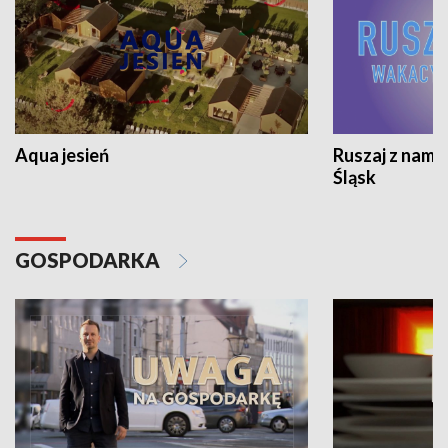
Aqua jesień
Ruszaj z nami
Śląsk
GOSPODARKA