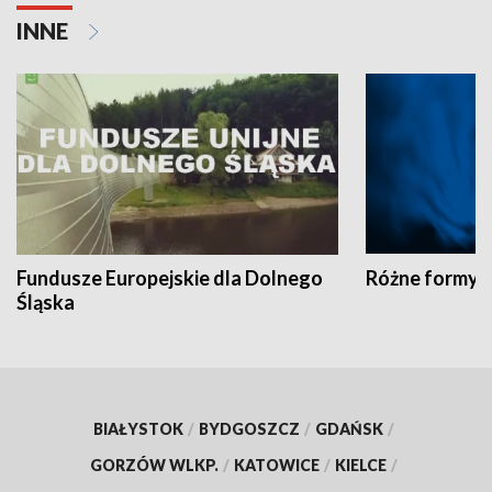
INNE
Fundusze Europejskie dla Dolnego
Różne formy t
Śląska
BIAŁYSTOK
/
BYDGOSZCZ
/
GDAŃSK
/
GORZÓW WLKP.
/
KATOWICE
/
KIELCE
/