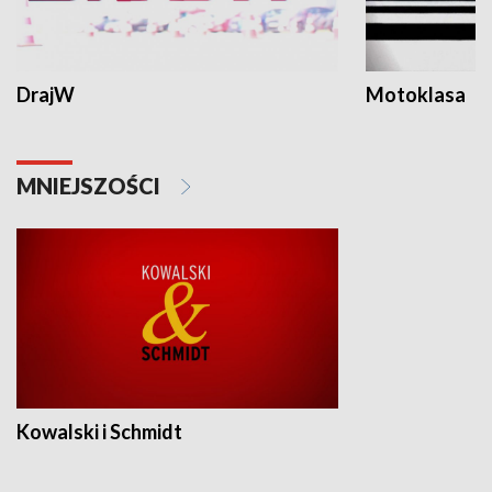
DrajW
Motoklasa
MNIEJSZOŚCI
Kowalski i Schmidt