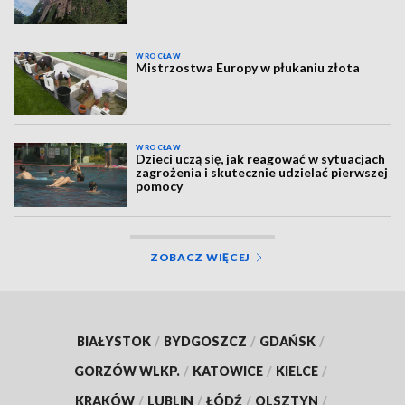
WROCŁAW
Mistrzostwa Europy w płukaniu złota
WROCŁAW
Dzieci uczą się, jak reagować w sytuacjach
zagrożenia i skutecznie udzielać pierwszej
pomocy
ZOBACZ WIĘCEJ
BIAŁYSTOK
/
BYDGOSZCZ
/
GDAŃSK
/
GORZÓW WLKP.
/
KATOWICE
/
KIELCE
/
KRAKÓW
/
LUBLIN
/
ŁÓDŹ
/
OLSZTYN
/