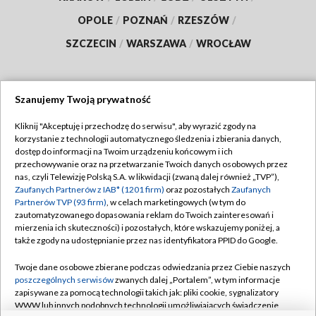
OPOLE
/
POZNAŃ
/
RZESZÓW
/
SZCZECIN
/
WARSZAWA
/
WROCŁAW
Szanujemy Twoją prywatność
Dołącz do nas:
Kliknij "Akceptuję i przechodzę do serwisu", aby wyrazić zgody na
korzystanie z technologii automatycznego śledzenia i zbierania danych,
TVP
dostęp do informacji na Twoim urządzeniu końcowym i ich
Abonament TVP
przechowywanie oraz na przetwarzanie Twoich danych osobowych przez
Regulamin TVP
nas, czyli Telewizję Polską S.A. w likwidacji (zwaną dalej również „TVP”),
Emisja w TVP
Polityka prywatności
Zaufanych Partnerów z IAB* (1201 firm)
oraz pozostałych
Zaufanych
Partnerów TVP (93 firm)
, w celach marketingowych (w tym do
Centrum informacji TVP
Moje zgody
zautomatyzowanego dopasowania reklam do Twoich zainteresowań i
mierzenia ich skuteczności) i pozostałych, które wskazujemy poniżej, a
Naziemna Telewizja Cyfrowa
Pomoc
także zgody na udostępnianie przez nas identyfikatora PPID do Google.
Sklep TVP
Biuro reklamy
Twoje dane osobowe zbierane podczas odwiedzania przez Ciebie naszych
Rada Programowa
Kontakt
poszczególnych serwisów
zwanych dalej „Portalem”, w tym informacje
zapisywane za pomocą technologii takich jak: pliki cookie, sygnalizatory
System NOS
WWW lub innych podobnych technologii umożliwiających świadczenie