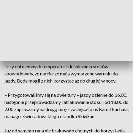
– Nasi kucharze uwijają się skrzętnie, by przygotować
wszystkie potrawy – słodkości i specjalności na dzisiejszy
wieczór – mówi Monika Czechowska, managerka hoteli w
Świeradowie-Zdroju.
Mroźna i śnieżna aura spowodowały, że goście bardzo
chętnie przyjechali do karkonoskich i izerskich kurortów.
Trzy dni ujemnych temperatur i dośnieżania stoków
spowodowały, że narciarze mają wymarzone warunki do
jazdy. Będą mogli z nich korzystać aż do drugiej w nocy.
– Przygotowaliśmy się na dwie tury – jazdy dzienne do 16.00,
następnie przeprowadzamy ratrakowanie stoku i od 18.00 do
2.00 zapraszamy na drugą turę – zachęcał dziś Kamil Puchala,
manager świeradowskiego ośrodka Ski&Sun.
Już od samego rana nie brakowało chętnych do korzystania