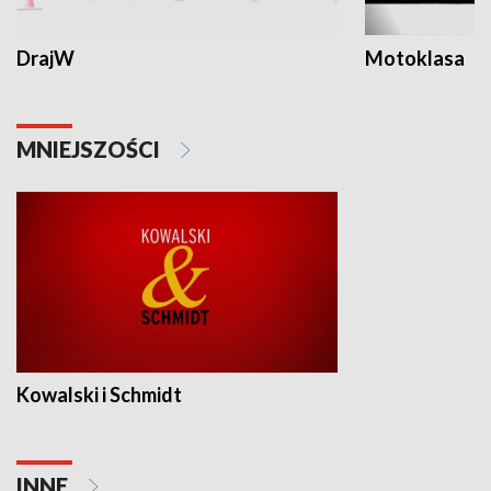
DrajW
Motoklasa
MNIEJSZOŚCI
Kowalski i Schmidt
INNE