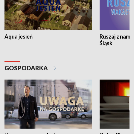
Aqua jesień
Ruszaj z nami
Śląsk
GOSPODARKA