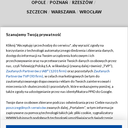
OPOLE
/
POZNAŃ
/
RZESZÓW
/
SZCZECIN
/
WARSZAWA
/
WROCŁAW
Szanujemy Twoją prywatność
Dołącz do nas:
Kliknij "Akceptuję i przechodzę do serwisu", aby wyrazić zgody na
korzystanie z technologii automatycznego śledzenia i zbierania danych,
TVP
dostęp do informacji na Twoim urządzeniu końcowym i ich
Abonament TVP
przechowywanie oraz na przetwarzanie Twoich danych osobowych przez
Regulamin TVP
nas, czyli Telewizję Polską S.A. w likwidacji (zwaną dalej również „TVP”),
Emisja w TVP
Polityka prywatności
Zaufanych Partnerów z IAB* (1201 firm)
oraz pozostałych
Zaufanych
Partnerów TVP (93 firm)
, w celach marketingowych (w tym do
Centrum informacji TVP
Moje zgody
zautomatyzowanego dopasowania reklam do Twoich zainteresowań i
mierzenia ich skuteczności) i pozostałych, które wskazujemy poniżej, a
Naziemna Telewizja Cyfrowa
Pomoc
także zgody na udostępnianie przez nas identyfikatora PPID do Google.
Sklep TVP
Biuro reklamy
Twoje dane osobowe zbierane podczas odwiedzania przez Ciebie naszych
Rada Programowa
Kontakt
poszczególnych serwisów
zwanych dalej „Portalem”, w tym informacje
zapisywane za pomocą technologii takich jak: pliki cookie, sygnalizatory
System NOS
WWW lub innych podobnych technologii umożliwiających świadczenie
dopasowanych i bezpiecznych usług, personalizację treści oraz reklam,
Informacje o nadawcy
Kanały