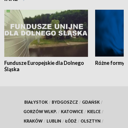
Fundusze Europejskie dla Dolnego
Różne formy t
Śląska
BIAŁYSTOK
/
BYDGOSZCZ
/
GDAŃSK
/
GORZÓW WLKP.
/
KATOWICE
/
KIELCE
/
KRAKÓW
/
LUBLIN
/
ŁÓDŹ
/
OLSZTYN
/