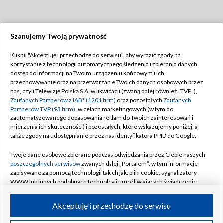
Szanujemy Twoją prywatność
Dołącz do nas:
Kliknij "Akceptuję i przechodzę do serwisu", aby wyrazić zgody na
korzystanie z technologii automatycznego śledzenia i zbierania danych,
TVP
dostęp do informacji na Twoim urządzeniu końcowym i ich
Abonament TVP
przechowywanie oraz na przetwarzanie Twoich danych osobowych przez
Regulamin TVP
nas, czyli Telewizję Polską S.A. w likwidacji (zwaną dalej również „TVP”),
Emisja w TVP
Polityka prywatności
Zaufanych Partnerów z IAB* (1201 firm)
oraz pozostałych
Zaufanych
Partnerów TVP (93 firm)
, w celach marketingowych (w tym do
Centrum informacji TVP
Moje zgody
zautomatyzowanego dopasowania reklam do Twoich zainteresowań i
mierzenia ich skuteczności) i pozostałych, które wskazujemy poniżej, a
Naziemna Telewizja Cyfrowa
Pomoc
także zgody na udostępnianie przez nas identyfikatora PPID do Google.
Sklep TVP
Biuro reklamy
Twoje dane osobowe zbierane podczas odwiedzania przez Ciebie naszych
Rada Programowa
Kontakt
poszczególnych serwisów
zwanych dalej „Portalem”, w tym informacje
zapisywane za pomocą technologii takich jak: pliki cookie, sygnalizatory
System NOS
WWW lub innych podobnych technologii umożliwiających świadczenie
dopasowanych i bezpiecznych usług, personalizację treści oraz reklam,
Informacje o nadawcy
Kanały
udostępnianie funkcji mediów społecznościowych oraz analizowanie
Akceptuję i przechodzę do serwisu
ruchu w Internecie.
Program dla prasy
©2026 Telewizja Polska S.A. w likwidacji