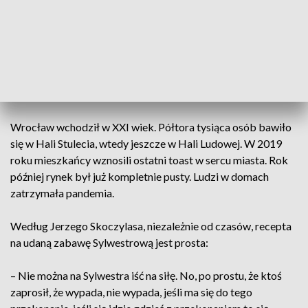
– Sal balowych, gotowych do przyjęcia gości w grudniu 1945
roku nie było, co nie zmienia faktu, że tych bali tak jak na
tamte czasy było zaskakująco dużo. Najwięcej szczególnie w
centrum miasta – mówi Kamilla Jasińska z IPN we
Wrocławiu.
Wrocław wchodził w XXI wiek. Półtora tysiąca osób bawiło
się w Hali Stulecia, wtedy jeszcze w Hali Ludowej. W 2019
roku mieszkańcy wznosili ostatni toast w sercu miasta. Rok
później rynek był już kompletnie pusty. Ludzi w domach
zatrzymała pandemia.
Według Jerzego Skoczylasa, niezależnie od czasów, recepta
na udaną zabawę Sylwestrową jest prosta:
– Nie można na Sylwestra iść na siłę. No, po prostu, że ktoś
zaprosił, że wypada, nie wypada, jeśli ma się do tego