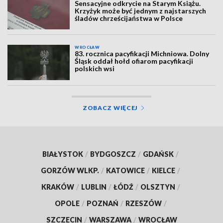
Sensacyjne odkrycie na Starym Książu.
Krzyżyk może być jednym z najstarszych
śladów chrześcijaństwa w Polsce
WROCŁAW
83. rocznica pacyfikacji Michniowa. Dolny
Śląsk oddał hołd ofiarom pacyfikacji
polskich wsi
ZOBACZ WIĘCEJ
BIAŁYSTOK
/
BYDGOSZCZ
/
GDAŃSK
/
GORZÓW WLKP.
/
KATOWICE
/
KIELCE
/
KRAKÓW
/
LUBLIN
/
ŁÓDŹ
/
OLSZTYN
/
OPOLE
/
POZNAŃ
/
RZESZÓW
/
SZCZECIN
/
WARSZAWA
/
WROCŁAW