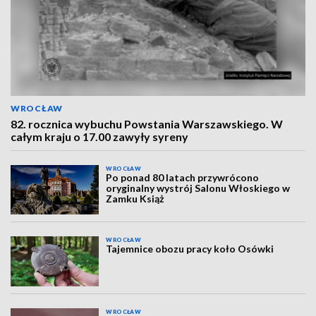
WROCŁAW
82. rocznica wybuchu Powstania Warszawskiego. W
całym kraju o 17.00 zawyły syreny
WROCŁAW
Po ponad 80 latach przywrócono
oryginalny wystrój Salonu Włoskiego w
Zamku Książ
WROCŁAW
Tajemnice obozu pracy koło Osówki
WROCŁAW