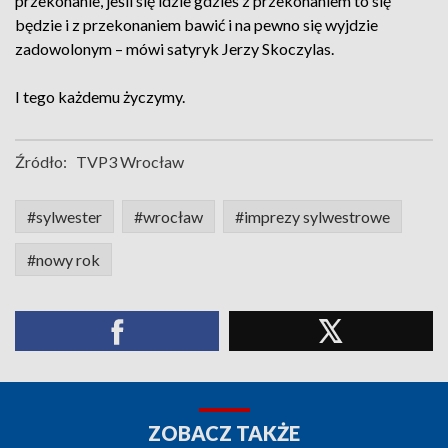
przekonanie, jeśli się idzie gdzieś z przekonaniem to się
będzie i z przekonaniem bawić i na pewno się wyjdzie
zadowolonym – mówi satyryk Jerzy Skoczylas.
I tego każdemu życzymy.
Źródło:
TVP3 Wrocław
#sylwester
#wrocław
#imprezy sylwestrowe
#nowy rok
ZOBACZ TAKŻE