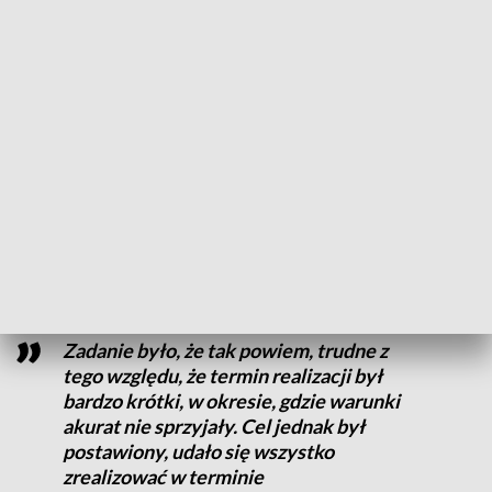
– Na terenie szkoły powstały magazyny na sprzęt związany z
obroną cywilną w sytuacjach kryzysowych, jak i
przygotowano tutaj nawierzchnię po to, żeby mogły
spokojnie przyjeżdżać tiry z pomocą i żeby rozładunek mógł
być dokonywany już w odpowiednich warunkach – wyjaśnia
Marek Łukasik, dyrektor Zespołu Szkół Ekonomiczno-
Technicznych w Rakowicach.
Budowę magazynów ukończono w rekordowym czasie,
zaledwie dwóch miesięcy.
Zadanie było, że tak powiem, trudne z
tego względu, że termin realizacji był
bardzo krótki, w okresie, gdzie warunki
akurat nie sprzyjały. Cel jednak był
postawiony, udało się wszystko
zrealizować w terminie