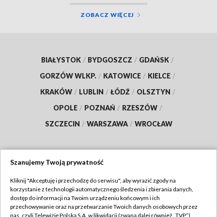
ZOBACZ WIĘCEJ
BIAŁYSTOK
/
BYDGOSZCZ
/
GDAŃSK
/
GORZÓW WLKP.
/
KATOWICE
/
KIELCE
/
KRAKÓW
/
LUBLIN
/
ŁÓDŹ
/
OLSZTYN
/
OPOLE
/
POZNAŃ
/
RZESZÓW
/
SZCZECIN
/
WARSZAWA
/
WROCŁAW
Szanujemy Twoją prywatność
Dołącz do nas:
Kliknij "Akceptuję i przechodzę do serwisu", aby wyrazić zgody na
korzystanie z technologii automatycznego śledzenia i zbierania danych,
TVP
dostęp do informacji na Twoim urządzeniu końcowym i ich
Abonament TVP
przechowywanie oraz na przetwarzanie Twoich danych osobowych przez
Regulamin TVP
nas, czyli Telewizję Polską S.A. w likwidacji (zwaną dalej również „TVP”),