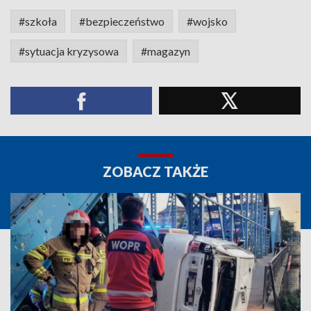
#szkoła
#bezpieczeństwo
#wojsko
#sytuacja kryzysowa
#magazyn
ZOBACZ TAKŻE