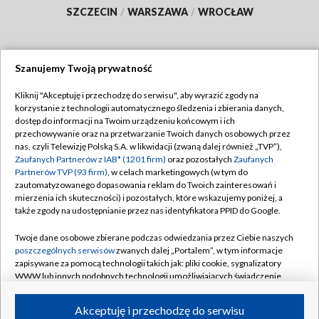
SZCZECIN
/
WARSZAWA
/
WROCŁAW
Szanujemy Twoją prywatność
Dołącz do nas:
Kliknij "Akceptuję i przechodzę do serwisu", aby wyrazić zgody na
korzystanie z technologii automatycznego śledzenia i zbierania danych,
TVP
dostęp do informacji na Twoim urządzeniu końcowym i ich
Abonament TVP
przechowywanie oraz na przetwarzanie Twoich danych osobowych przez
Regulamin TVP
nas, czyli Telewizję Polską S.A. w likwidacji (zwaną dalej również „TVP”),
Emisja w TVP
Polityka prywatności
Zaufanych Partnerów z IAB* (1201 firm)
oraz pozostałych
Zaufanych
Partnerów TVP (93 firm)
, w celach marketingowych (w tym do
Centrum informacji TVP
Moje zgody
zautomatyzowanego dopasowania reklam do Twoich zainteresowań i
mierzenia ich skuteczności) i pozostałych, które wskazujemy poniżej, a
Naziemna Telewizja Cyfrowa
Pomoc
także zgody na udostępnianie przez nas identyfikatora PPID do Google.
Sklep TVP
Biuro reklamy
Twoje dane osobowe zbierane podczas odwiedzania przez Ciebie naszych
Rada Programowa
Kontakt
poszczególnych serwisów
zwanych dalej „Portalem”, w tym informacje
zapisywane za pomocą technologii takich jak: pliki cookie, sygnalizatory
System NOS
WWW lub innych podobnych technologii umożliwiających świadczenie
dopasowanych i bezpiecznych usług, personalizację treści oraz reklam,
Informacje o nadawcy
Kanały
udostępnianie funkcji mediów społecznościowych oraz analizowanie
Akceptuję i przechodzę do serwisu
ruchu w Internecie.
Program dla prasy