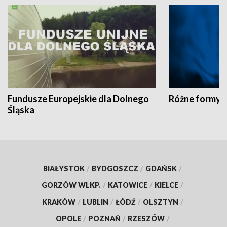
Fundusze Europejskie dla Dolnego
Różne formy t
Śląska
BIAŁYSTOK
/
BYDGOSZCZ
/
GDAŃSK
/
GORZÓW WLKP.
/
KATOWICE
/
KIELCE
/
KRAKÓW
/
LUBLIN
/
ŁÓDŹ
/
OLSZTYN
/
OPOLE
/
POZNAŃ
/
RZESZÓW
/