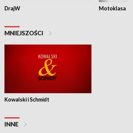
DrajW
Motoklasa
MNIEJSZOŚCI
Kowalski i Schmidt
INNE