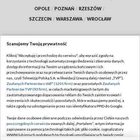
OPOLE
/
POZNAŃ
/
RZESZÓW
/
SZCZECIN
/
WARSZAWA
/
WROCŁAW
Szanujemy Twoją prywatność
Dołącz do nas:
Kliknij "Akceptuję i przechodzę do serwisu", aby wyrazić zgody na
korzystanie z technologii automatycznego śledzenia i zbierania danych,
TVP
dostęp do informacji na Twoim urządzeniu końcowym i ich
Abonament TVP
przechowywanie oraz na przetwarzanie Twoich danych osobowych przez
Regulamin TVP
nas, czyli Telewizję Polską S.A. w likwidacji (zwaną dalej również „TVP”),
Emisja w TVP
Polityka prywatności
Zaufanych Partnerów z IAB* (1201 firm)
oraz pozostałych
Zaufanych
Partnerów TVP (93 firm)
, w celach marketingowych (w tym do
Centrum informacji TVP
Moje zgody
zautomatyzowanego dopasowania reklam do Twoich zainteresowań i
mierzenia ich skuteczności) i pozostałych, które wskazujemy poniżej, a
Naziemna Telewizja Cyfrowa
Pomoc
także zgody na udostępnianie przez nas identyfikatora PPID do Google.
Sklep TVP
Biuro reklamy
Twoje dane osobowe zbierane podczas odwiedzania przez Ciebie naszych
Rada Programowa
Kontakt
poszczególnych serwisów
zwanych dalej „Portalem”, w tym informacje
zapisywane za pomocą technologii takich jak: pliki cookie, sygnalizatory
System NOS
WWW lub innych podobnych technologii umożliwiających świadczenie