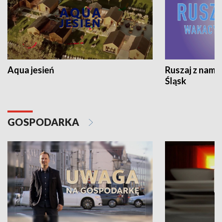
Aqua jesień
Ruszaj z nami
Śląsk
GOSPODARKA