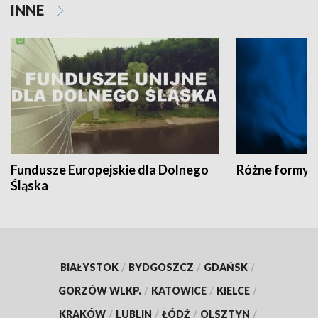
INNE
Fundusze Europejskie dla Dolnego
Różne formy t
Śląska
BIAŁYSTOK
/
BYDGOSZCZ
/
GDAŃSK
/
GORZÓW WLKP.
/
KATOWICE
/
KIELCE
/
KRAKÓW
/
LUBLIN
/
ŁÓDŹ
/
OLSZTYN
/