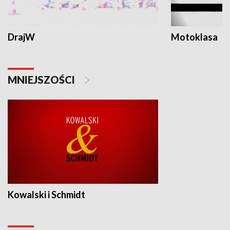
DrajW
Motoklasa
MNIEJSZOŚCI
Kowalski i Schmidt