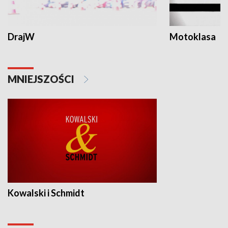
DrajW
Motoklasa
MNIEJSZOŚCI
Kowalski i Schmidt