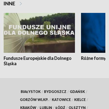
INNE
Fundusze Europejskie dla Dolnego
Różne formy t
Śląska
BIAŁYSTOK
/
BYDGOSZCZ
/
GDAŃSK
/
GORZÓW WLKP.
/
KATOWICE
/
KIELCE
/
KRAKÓW
/
LUBLIN
/
ŁÓDŹ
/
OLSZTYN
/