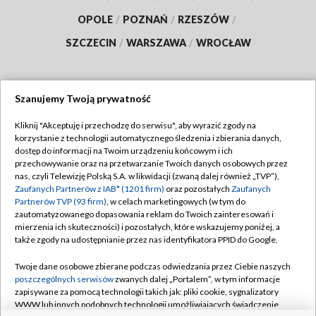
OPOLE
/
POZNAŃ
/
RZESZÓW
/
SZCZECIN
/
WARSZAWA
/
WROCŁAW
Szanujemy Twoją prywatność
Dołącz do nas:
Kliknij "Akceptuję i przechodzę do serwisu", aby wyrazić zgody na
korzystanie z technologii automatycznego śledzenia i zbierania danych,
TVP
dostęp do informacji na Twoim urządzeniu końcowym i ich
Abonament TVP
przechowywanie oraz na przetwarzanie Twoich danych osobowych przez
Regulamin TVP
nas, czyli Telewizję Polską S.A. w likwidacji (zwaną dalej również „TVP”),
Emisja w TVP
Polityka prywatności
Zaufanych Partnerów z IAB* (1201 firm)
oraz pozostałych
Zaufanych
Partnerów TVP (93 firm)
, w celach marketingowych (w tym do
Centrum informacji TVP
Moje zgody
zautomatyzowanego dopasowania reklam do Twoich zainteresowań i
mierzenia ich skuteczności) i pozostałych, które wskazujemy poniżej, a
Naziemna Telewizja Cyfrowa
Pomoc
także zgody na udostępnianie przez nas identyfikatora PPID do Google.
Sklep TVP
Biuro reklamy
Twoje dane osobowe zbierane podczas odwiedzania przez Ciebie naszych
Rada Programowa
Kontakt
poszczególnych serwisów
zwanych dalej „Portalem”, w tym informacje
zapisywane za pomocą technologii takich jak: pliki cookie, sygnalizatory
System NOS
WWW lub innych podobnych technologii umożliwiających świadczenie