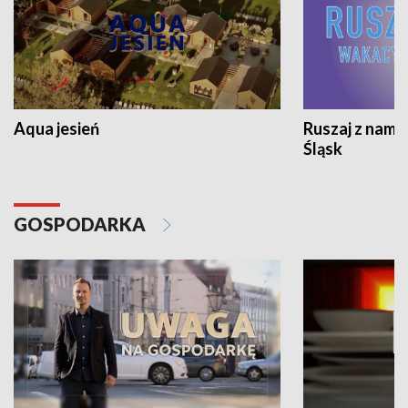
Aqua jesień
Ruszaj z nami
Śląsk
GOSPODARKA