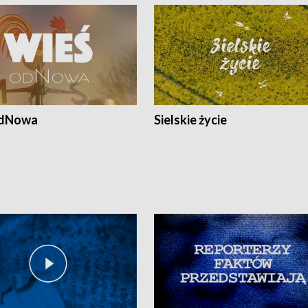
odNowa
Sielskie życie