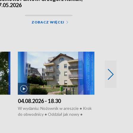
7.05.2026
ZOBACZ WIĘCEJ
04.08.2026 - 18.30
03.08.2026 - 
W wydaniu: Nożownik w areszcie ● Krok
W wydaniu: Zarz
do obwodnicy ● Oddział jak nowy ●
Wjechał na cho
Rodzic też pacjent ● Rynek ma być
● Węzły do remo
elony
zielony ● Inkubtor w ognisku ● Trzeba
Syreny nie dla w
ratować lekarza
teatrze ● Koncer