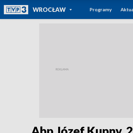
POWRÓT DO
WROCŁAW
Programy
Aktua
TVP REGIONY
Abp Józef Kupny, 