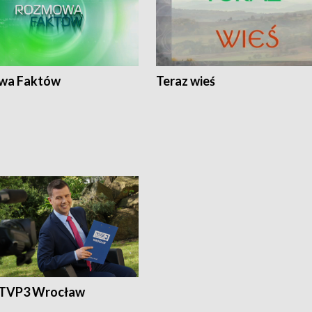
wa Faktów
Teraz wieś
 TVP3 Wrocław