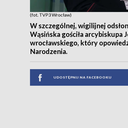
(fot. TVP3 Wrocław)
W szczególnej, wigilijnej odsł
Wąsińska gościła arcybiskupa 
wrocławskiego, który opowiedz
Narodzenia.
UDOSTĘPNIJ NA FACEBOOKU