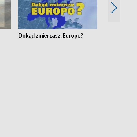
Dokąd zmierzasz, Europo?
Fakty Komen