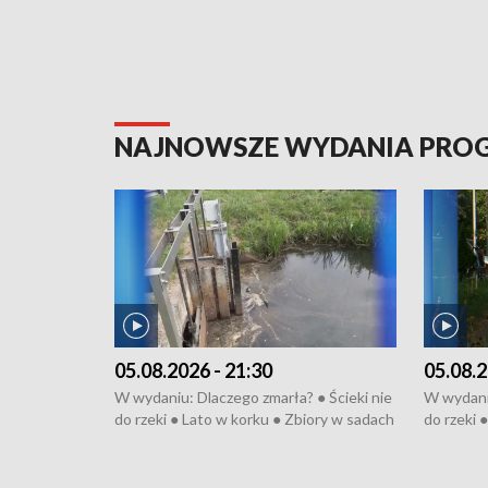
NAJNOWSZE WYDANIA PR
05.08.2026 - 21:30
05.08.2
W wydaniu: Dlaczego zmarła? ● Ścieki nie
W wydaniu
do rzeki ● Lato w korku ● Zbiory w sadach
do rzeki 
● Senior za kółkiem ● Złoto dla...
● Senior z
cierpiwych ● Mrożonki dla zwierząt
cierpiwyc