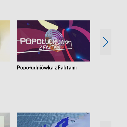
„Cud” w Legnicy
Popołudniówka z Faktami
Z Unią na Ty