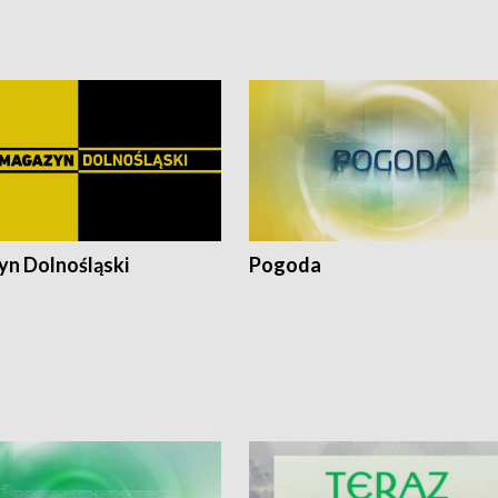
pacjent ● Trzeba ratować lekarza
n Dolnośląski
Pogoda