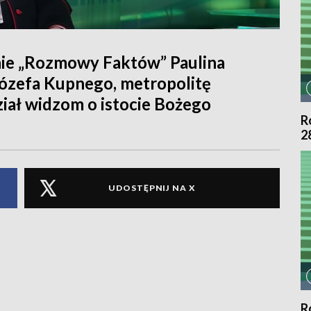
onie „Rozmowy Faktów” Paulina
Józefa Kupnego, metropolitę
iał widzom o istocie Bożego
R
2
UDOSTĘPNIJ NA X
R