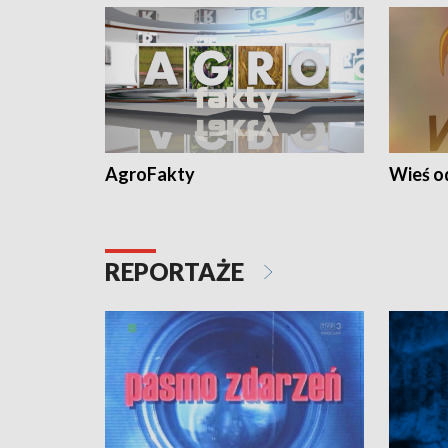
AgroFakty
Wieś 
REPORTAŻE