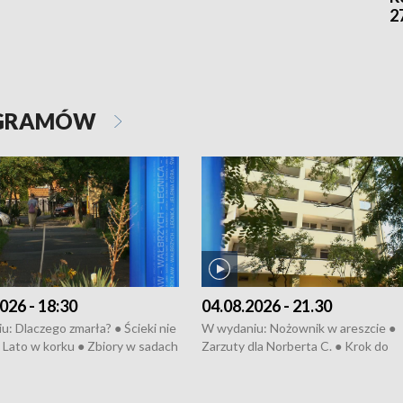
2
OGRAMÓW
026 - 18:30
04.08.2026 - 21.30
: Dlaczego zmarła? ● Ścieki nie
W wydaniu: Nożownik w areszcie ●
● Lato w korku ● Zbiory w sadach
Zarzuty dla Norberta C. ● Krok do
a kółkiem ● Złoto dla...
obwodnicy ● Miliony na ochronę ●
h ● Mrożonki dla zwierząt
Oddział jak nowy ● Rynek ma być zi
● Inkubator w ognisku ● Rodzic też