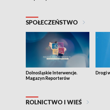
SPOŁECZEŃSTWO
Dolnośląskie Interwencje.
Drogi 
Magazyn Reporterów
ROLNICTWO I WIEŚ