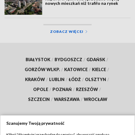
nowych mieszkań niż trafiło na rynek
ZOBACZ WIĘCEJ
BIAŁYSTOK
/
BYDGOSZCZ
/
GDAŃSK
/
GORZÓW WLKP.
/
KATOWICE
/
KIELCE
/
KRAKÓW
/
LUBLIN
/
ŁÓDŹ
/
OLSZTYN
/
OPOLE
/
POZNAŃ
/
RZESZÓW
/
SZCZECIN
/
WARSZAWA
/
WROCŁAW
Szanujemy Twoją prywatność
Dołącz do nas:
Kliknij "Akceptuję i przechodzę do serwisu", aby wyrazić zgody na