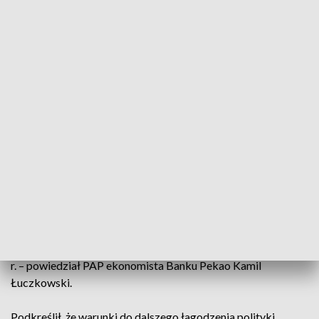
doprowadzić do pogłębienia skali obniżek, będzie jeszcze
mocniejszy dezinflacyjny wpływ importu z Chin.
– Nie widzimy istotnych argumentów makroekonomicznych
za przerwą w obniżkach stóp procentowych. Musimy jednak
uwzględnić bardzo wyraźny komunikat forward guidance
(zapowiedź dotycząca przyszłej polityki pieniężnej - PAP),
który sformułował prezes NBP na konferencji prasowej po
grudniowym posiedzeniu RPP – mimo swojej zwykłej
niechęci do zapowiadania kolejnych ruchów Rady. Podążając
za tym wskazaniem, w pierwszych miesiącach 2026 r. można
spodziewać się krótkiej pauzy w obniżkach, a następnie
powrotu do cięć. Podtrzymujemy przy tym prognozę, że
stopa referencyjna osiągnie poziom docelowy 3,5% raczej
wcześniej niż później – na pewno w pierwszym półroczu 2026
r. – powiedział PAP ekonomista Banku Pekao Kamil
Łuczkowski.
Podkreślił, że warunki do dalszego łagodzenia polityki