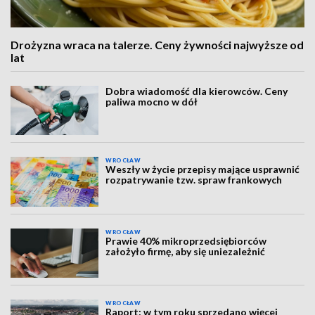
Drożyzna wraca na talerze. Ceny żywności najwyższe od
lat
Dobra wiadomość dla kierowców. Ceny
paliwa mocno w dół
WROCŁAW
Weszły w życie przepisy mające usprawnić
rozpatrywanie tzw. spraw frankowych
WROCŁAW
Prawie 40% mikroprzedsiębiorców
założyło firmę, aby się uniezależnić
WROCŁAW
Raport: w tym roku sprzedano więcej