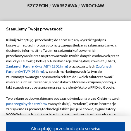
SZCZECIN
/
WARSZAWA
/
WROCŁAW
Szanujemy Twoją prywatność
Dołącz do nas:
Kliknij "Akceptuję i przechodzę do serwisu", aby wyrazić zgody na
korzystanie z technologii automatycznego śledzenia i zbierania danych,
TVP
dostęp do informacji na Twoim urządzeniu końcowym i ich
Abonament TVP
przechowywanie oraz na przetwarzanie Twoich danych osobowych przez
Regulamin TVP
nas, czyli Telewizję Polską S.A. w likwidacji (zwaną dalej również „TVP”),
Emisja w TVP
Polityka prywatności
Zaufanych Partnerów z IAB* (1201 firm)
oraz pozostałych
Zaufanych
Partnerów TVP (93 firm)
, w celach marketingowych (w tym do
Centrum informacji TVP
Moje zgody
zautomatyzowanego dopasowania reklam do Twoich zainteresowań i
mierzenia ich skuteczności) i pozostałych, które wskazujemy poniżej, a
Naziemna Telewizja Cyfrowa
Pomoc
także zgody na udostępnianie przez nas identyfikatora PPID do Google.
Sklep TVP
Biuro reklamy
Twoje dane osobowe zbierane podczas odwiedzania przez Ciebie naszych
Rada Programowa
Kontakt
poszczególnych serwisów
zwanych dalej „Portalem”, w tym informacje
zapisywane za pomocą technologii takich jak: pliki cookie, sygnalizatory
System NOS
WWW lub innych podobnych technologii umożliwiających świadczenie
dopasowanych i bezpiecznych usług, personalizację treści oraz reklam,
Informacje o nadawcy
Kanały
udostępnianie funkcji mediów społecznościowych oraz analizowanie
Akceptuję i przechodzę do serwisu
ruchu w Internecie.
Program dla prasy