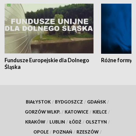
Fundusze Europejskie dla Dolnego
Różne formy t
Śląska
BIAŁYSTOK
/
BYDGOSZCZ
/
GDAŃSK
/
GORZÓW WLKP.
/
KATOWICE
/
KIELCE
/
KRAKÓW
/
LUBLIN
/
ŁÓDŹ
/
OLSZTYN
/
OPOLE
/
POZNAŃ
/
RZESZÓW
/