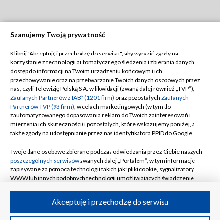
Szanujemy Twoją prywatność
Dołącz do nas:
Kliknij "Akceptuję i przechodzę do serwisu", aby wyrazić zgody na
korzystanie z technologii automatycznego śledzenia i zbierania danych,
TVP
dostęp do informacji na Twoim urządzeniu końcowym i ich
Abonament TVP
przechowywanie oraz na przetwarzanie Twoich danych osobowych przez
Regulamin TVP
nas, czyli Telewizję Polską S.A. w likwidacji (zwaną dalej również „TVP”),
Emisja w TVP
Polityka prywatności
Zaufanych Partnerów z IAB* (1201 firm)
oraz pozostałych
Zaufanych
Partnerów TVP (93 firm)
, w celach marketingowych (w tym do
Centrum informacji TVP
Moje zgody
zautomatyzowanego dopasowania reklam do Twoich zainteresowań i
mierzenia ich skuteczności) i pozostałych, które wskazujemy poniżej, a
Naziemna Telewizja Cyfrowa
Pomoc
także zgody na udostępnianie przez nas identyfikatora PPID do Google.
Sklep TVP
Biuro reklamy
Twoje dane osobowe zbierane podczas odwiedzania przez Ciebie naszych
Rada Programowa
Kontakt
poszczególnych serwisów
zwanych dalej „Portalem”, w tym informacje
zapisywane za pomocą technologii takich jak: pliki cookie, sygnalizatory
System NOS
WWW lub innych podobnych technologii umożliwiających świadczenie
dopasowanych i bezpiecznych usług, personalizację treści oraz reklam,
Informacje o nadawcy
Kanały
udostępnianie funkcji mediów społecznościowych oraz analizowanie
Akceptuję i przechodzę do serwisu
ruchu w Internecie.
Program dla prasy
©2026 Telewizja Polska S.A. w likwidacji