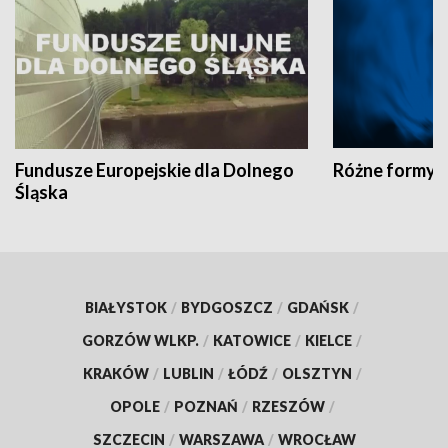
Fundusze Europejskie dla Dolnego
Różne formy t
Śląska
BIAŁYSTOK
/
BYDGOSZCZ
/
GDAŃSK
/
GORZÓW WLKP.
/
KATOWICE
/
KIELCE
/
KRAKÓW
/
LUBLIN
/
ŁÓDŹ
/
OLSZTYN
/
OPOLE
/
POZNAŃ
/
RZESZÓW
/
SZCZECIN
/
WARSZAWA
/
WROCŁAW