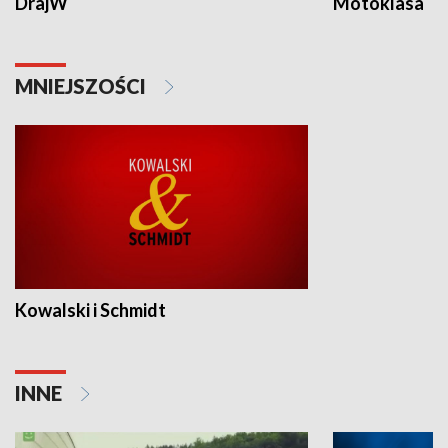
DrajW
Motoklasa
MNIEJSZOŚCI
Kowalski i Schmidt
INNE