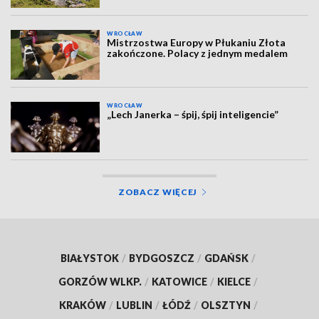
WROCŁAW
Mistrzostwa Europy w Płukaniu Złota
zakończone. Polacy z jednym medalem
WROCŁAW
„Lech Janerka – śpij, śpij inteligencie”
ZOBACZ WIĘCEJ
BIAŁYSTOK
/
BYDGOSZCZ
/
GDAŃSK
/
GORZÓW WLKP.
/
KATOWICE
/
KIELCE
/
KRAKÓW
/
LUBLIN
/
ŁÓDŹ
/
OLSZTYN
/