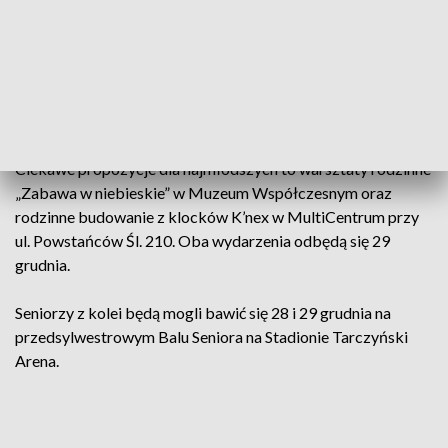
między świętami a Sylwestrem dołączają m.in. Centrum
Historii Zajezdnia, Instytut im. Jerzego Grotowskiego,
Galeria Entropia, Galeria Miejska, Muzeum Architektury,
Centrum Kultury Nowy Pafawag i Centrum Kultury Agora.
27, 28 i 30 grudnia Wrocławski Teatr Współczesny zaprasza
na spektakl „Genialna przyjaciółka”.
Ciekawe propozycje dla najmłodszych to warsztaty rodzinne
„Zabawa w niebieskie” w Muzeum Współczesnym oraz
rodzinne budowanie z klocków K’nex w MultiCentrum przy
ul. Powstańców Śl. 210. Oba wydarzenia odbędą się 29
grudnia.
Seniorzy z kolei będą mogli bawić się 28 i 29 grudnia na
przedsylwestrowym Balu Seniora na Stadionie Tarczyński
Arena.