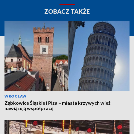
ZOBACZ TAKŻE
WROCŁAW
Ząbkowice Śląskie i Piza – miasta krzywych wież
nawiązują współpracę