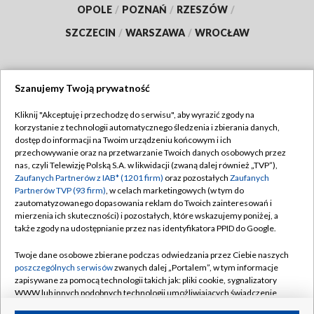
OPOLE
/
POZNAŃ
/
RZESZÓW
/
SZCZECIN
/
WARSZAWA
/
WROCŁAW
Szanujemy Twoją prywatność
Dołącz do nas:
Kliknij "Akceptuję i przechodzę do serwisu", aby wyrazić zgody na
korzystanie z technologii automatycznego śledzenia i zbierania danych,
TVP
dostęp do informacji na Twoim urządzeniu końcowym i ich
Abonament TVP
przechowywanie oraz na przetwarzanie Twoich danych osobowych przez
Regulamin TVP
nas, czyli Telewizję Polską S.A. w likwidacji (zwaną dalej również „TVP”),
Emisja w TVP
Polityka prywatności
Zaufanych Partnerów z IAB* (1201 firm)
oraz pozostałych
Zaufanych
Partnerów TVP (93 firm)
, w celach marketingowych (w tym do
Centrum informacji TVP
Moje zgody
zautomatyzowanego dopasowania reklam do Twoich zainteresowań i
mierzenia ich skuteczności) i pozostałych, które wskazujemy poniżej, a
Naziemna Telewizja Cyfrowa
Pomoc
także zgody na udostępnianie przez nas identyfikatora PPID do Google.
Sklep TVP
Biuro reklamy
Twoje dane osobowe zbierane podczas odwiedzania przez Ciebie naszych
Rada Programowa
Kontakt
poszczególnych serwisów
zwanych dalej „Portalem”, w tym informacje
zapisywane za pomocą technologii takich jak: pliki cookie, sygnalizatory
System NOS
WWW lub innych podobnych technologii umożliwiających świadczenie
dopasowanych i bezpiecznych usług, personalizację treści oraz reklam,
Informacje o nadawcy
Kanały