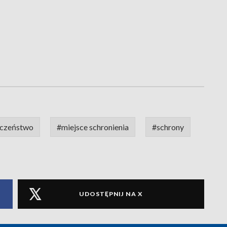
eczeństwo
#miejsce schronienia
#schrony
UDOSTĘPNIJ NA X