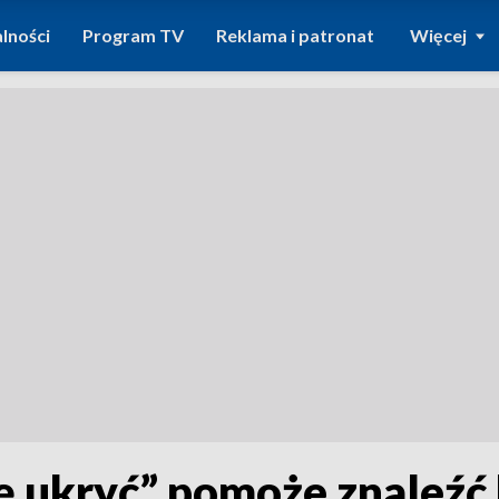
lności
Program TV
Reklama i patronat
Więcej
ię ukryć” pomoże znaleźć