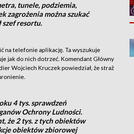
metra, tunele, podziemia,
ek zagrożenia można szukać
 szef resortu.
ć na telefonie aplikację. Ta wyszukuje
zuje jak do nich dotrzeć. Komendant Główny
ier Wojciech Kruczek powiedział, że straż
hronienie.
oku 4 tys. sprawdzeń
ganów Ochrony Ludności.
 że 2 tys. z tych obiektów
kcje obiektów zbiorowej