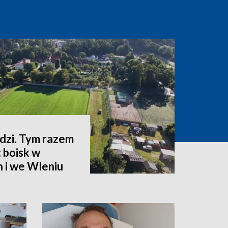
zi. Tym razem
 boisk w
 i we Wleniu