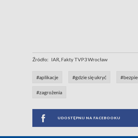
Źródło:
IAR, Fakty TVP3 Wrocław
#aplikacje
#gdzie się ukryć
#bezpi
#zagrożenia
UDOSTĘPNIJ NA FACEBOOKU