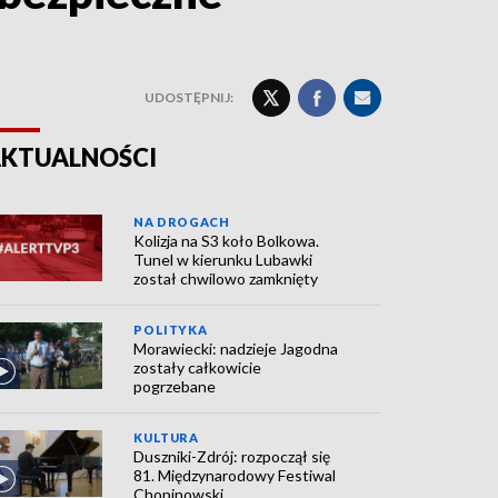
UDOSTĘPNIJ:
KTUALNOŚCI
NA DROGACH
Kolizja na S3 koło Bolkowa.
Tunel w kierunku Lubawki
został chwilowo zamknięty
POLITYKA
Morawiecki: nadzieje Jagodna
zostały całkowicie
pogrzebane
KULTURA
Duszniki-Zdrój: rozpoczął się
81. Międzynarodowy Festiwal
Chopinowski