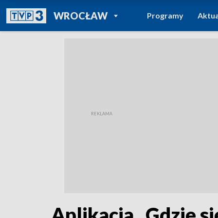
POWRÓT DO
WROCŁAW
Programy
Aktua
TVP REGIONY
Aplikacja „Gdzie s