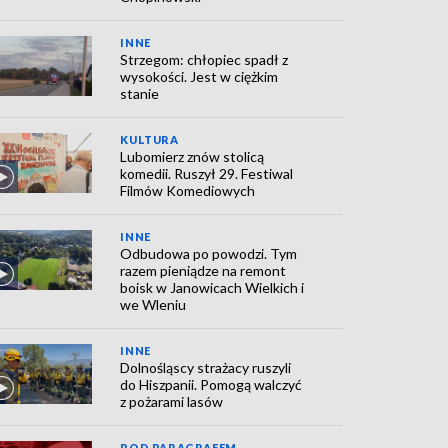
INNE
Strzegom: chłopiec spadł z
wysokości. Jest w ciężkim
stanie
KULTURA
Lubomierz znów stolicą
komedii. Ruszył 29. Festiwal
Filmów Komediowych
INNE
Odbudowa po powodzi. Tym
razem pieniądze na remont
boisk w Janowicach Wielkich i
we Wleniu
INNE
Dolnośląscy strażacy ruszyli
do Hiszpanii. Pomogą walczyć
z pożarami lasów
POD PARAGRAFEM