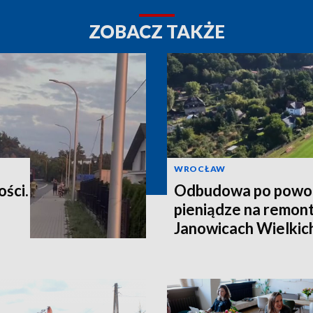
ZOBACZ TAKŻE
WROCŁAW
ości.
Odbudowa po powod
pieniądze na remont
Janowicach Wielkich