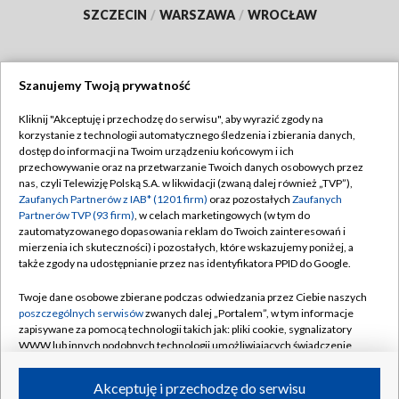
SZCZECIN
/
WARSZAWA
/
WROCŁAW
Szanujemy Twoją prywatność
Dołącz do nas:
Kliknij "Akceptuję i przechodzę do serwisu", aby wyrazić zgody na
korzystanie z technologii automatycznego śledzenia i zbierania danych,
TVP
dostęp do informacji na Twoim urządzeniu końcowym i ich
Abonament TVP
przechowywanie oraz na przetwarzanie Twoich danych osobowych przez
Regulamin TVP
nas, czyli Telewizję Polską S.A. w likwidacji (zwaną dalej również „TVP”),
Emisja w TVP
Polityka prywatności
Zaufanych Partnerów z IAB* (1201 firm)
oraz pozostałych
Zaufanych
Partnerów TVP (93 firm)
, w celach marketingowych (w tym do
Centrum informacji TVP
Moje zgody
zautomatyzowanego dopasowania reklam do Twoich zainteresowań i
mierzenia ich skuteczności) i pozostałych, które wskazujemy poniżej, a
Naziemna Telewizja Cyfrowa
Pomoc
także zgody na udostępnianie przez nas identyfikatora PPID do Google.
Sklep TVP
Biuro reklamy
Twoje dane osobowe zbierane podczas odwiedzania przez Ciebie naszych
Rada Programowa
Kontakt
poszczególnych serwisów
zwanych dalej „Portalem”, w tym informacje
zapisywane za pomocą technologii takich jak: pliki cookie, sygnalizatory
System NOS
WWW lub innych podobnych technologii umożliwiających świadczenie
dopasowanych i bezpiecznych usług, personalizację treści oraz reklam,
Informacje o nadawcy
Kanały
udostępnianie funkcji mediów społecznościowych oraz analizowanie
Akceptuję i przechodzę do serwisu
ruchu w Internecie.
Program dla prasy