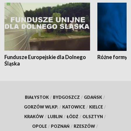
Fundusze Europejskie dla Dolnego
Różne formy t
Śląska
BIAŁYSTOK
/
BYDGOSZCZ
/
GDAŃSK
/
GORZÓW WLKP.
/
KATOWICE
/
KIELCE
/
KRAKÓW
/
LUBLIN
/
ŁÓDŹ
/
OLSZTYN
/
OPOLE
/
POZNAŃ
/
RZESZÓW
/