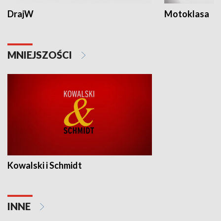
DrajW
Motoklasa
MNIEJSZOŚCI
Kowalski i Schmidt
INNE