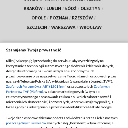
KRAKÓW
/
LUBLIN
/
ŁÓDŹ
/
OLSZTYN
/
OPOLE
/
POZNAŃ
/
RZESZÓW
/
SZCZECIN
/
WARSZAWA
/
WROCŁAW
Szanujemy Twoją prywatność
Dołącz do nas:
Kliknij "Akceptuję i przechodzę do serwisu", aby wyrazić zgody na
korzystanie z technologii automatycznego śledzenia i zbierania danych,
TVP
dostęp do informacji na Twoim urządzeniu końcowym i ich
Abonament TVP
przechowywanie oraz na przetwarzanie Twoich danych osobowych przez
Regulamin TVP
nas, czyli Telewizję Polską S.A. w likwidacji (zwaną dalej również „TVP”),
Emisja w TVP
Polityka prywatności
Zaufanych Partnerów z IAB* (1201 firm)
oraz pozostałych
Zaufanych
Partnerów TVP (93 firm)
, w celach marketingowych (w tym do
Centrum informacji TVP
Moje zgody
zautomatyzowanego dopasowania reklam do Twoich zainteresowań i
mierzenia ich skuteczności) i pozostałych, które wskazujemy poniżej, a
Naziemna Telewizja Cyfrowa
Pomoc
także zgody na udostępnianie przez nas identyfikatora PPID do Google.
Sklep TVP
Biuro reklamy
Twoje dane osobowe zbierane podczas odwiedzania przez Ciebie naszych
Rada Programowa
Kontakt
poszczególnych serwisów
zwanych dalej „Portalem”, w tym informacje