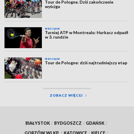
Tour de Pologne. Dziś zakończenie
wyścigu
WROCŁAW
Turniej ATP w Montrealu: Hurkacz odpadł
w 3. rundzie
WROCŁAW
Tour de Pologne: dziś najtrudniejszy etap
ZOBACZ WIĘCEJ
BIAŁYSTOK
/
BYDGOSZCZ
/
GDAŃSK
/
GORZÓW WLKP.
/
KATOWICE
/
KIELCE
/