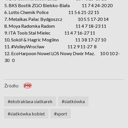
5. BKS Bostik ZGO Bielsko-Biała 11 7 4 24-20 20
6. Lotto Chemik Police 11 5 6 21-22 15
7. Metalkas Pałac Bydgoszcz 10 5 5 17-20 14
8. Moya Radomka Radom 11 4 7 18-23 11
9. ITA Tools Stal Mielec 11 4 7 16-27 11
10. Sokół & Hagric Mogilno 11 3 8 17-27 10
11. #VolleyWrocław 11 2 9 11-27 8
12. EcoHarpoon Nowel LOS Nowy Dwór Maz. 10 0 10 2-
30 0
Źródło:
#ekstraklasa siatkarek
#siatkówka
#siatkówka kobiet
#sport