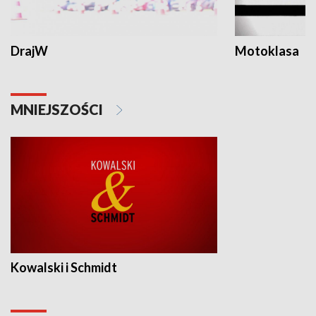
DrajW
Motoklasa
MNIEJSZOŚCI
Kowalski i Schmidt