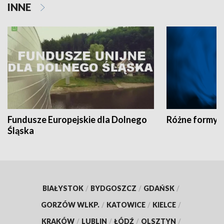
INNE
Fundusze Europejskie dla Dolnego
Różne formy t
Śląska
BIAŁYSTOK
/
BYDGOSZCZ
/
GDAŃSK
/
GORZÓW WLKP.
/
KATOWICE
/
KIELCE
/
KRAKÓW
/
LUBLIN
/
ŁÓDŹ
/
OLSZTYN
/