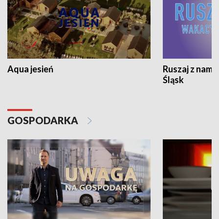
Aqua jesień
Ruszaj z nami
Śląsk
GOSPODARKA