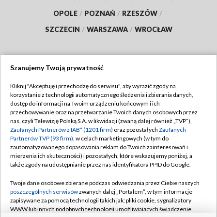
OPOLE
/
POZNAŃ
/
RZESZÓW
/
SZCZECIN
/
WARSZAWA
/
WROCŁAW
Szanujemy Twoją prywatność
Dołącz do nas:
Kliknij "Akceptuję i przechodzę do serwisu", aby wyrazić zgody na
korzystanie z technologii automatycznego śledzenia i zbierania danych,
TVP
dostęp do informacji na Twoim urządzeniu końcowym i ich
Abonament TVP
przechowywanie oraz na przetwarzanie Twoich danych osobowych przez
Regulamin TVP
nas, czyli Telewizję Polską S.A. w likwidacji (zwaną dalej również „TVP”),
Emisja w TVP
Polityka prywatności
Zaufanych Partnerów z IAB* (1201 firm)
oraz pozostałych
Zaufanych
Partnerów TVP (93 firm)
, w celach marketingowych (w tym do
Centrum informacji TVP
Moje zgody
zautomatyzowanego dopasowania reklam do Twoich zainteresowań i
mierzenia ich skuteczności) i pozostałych, które wskazujemy poniżej, a
Naziemna Telewizja Cyfrowa
Pomoc
także zgody na udostępnianie przez nas identyfikatora PPID do Google.
Sklep TVP
Biuro reklamy
Twoje dane osobowe zbierane podczas odwiedzania przez Ciebie naszych
Rada Programowa
Kontakt
poszczególnych serwisów
zwanych dalej „Portalem”, w tym informacje
zapisywane za pomocą technologii takich jak: pliki cookie, sygnalizatory
System NOS
WWW lub innych podobnych technologii umożliwiających świadczenie