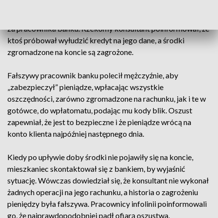
oszustwa. Z relacji pokrzywdzonego wynikało, że w
ostatnich dniach zadzwonił do niego mężczyzna podający się
za pracownika banku. Rzekomy konsultant poinformował, że
ktoś próbował wyłudzić kredyt na jego dane, a środki
zgromadzone na koncie są zagrożone.
Fałszywy pracownik banku polecił mężczyźnie, aby
„zabezpieczył” pieniądze, wpłacając wszystkie
oszczędności, zarówno zgromadzone na rachunku, jak i te w
gotówce, do wpłatomatu, podając mu kody blik. Oszust
zapewniał, że jest to bezpieczne i że pieniądze wrócą na
konto klienta najpóźniej następnego dnia.
Kiedy po upływie doby środki nie pojawiły się na koncie,
mieszkaniec skontaktował się z bankiem, by wyjaśnić
sytuację. Wówczas dowiedział się, że konsultant nie wykonał
żadnych operacji na jego rachunku, a historia o zagrożeniu
pieniędzy była fałszywa. Pracownicy infolinii poinformowali
go, że najprawdopodobniej padł ofiarą oszustwa.