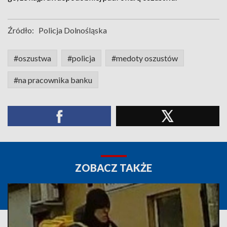
Źródło:
Policja Dolnośląska
#oszustwa
#policja
#medoty oszustów
#na pracownika banku
ZOBACZ TAKŻE