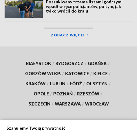
Poszukiwany trzema listami gończymi
wpadł w ręce policjantów, po tym, jak
tylko wrócił do kraju
ZOBACZ WIĘCEJ
BIAŁYSTOK
/
BYDGOSZCZ
/
GDAŃSK
/
GORZÓW WLKP.
/
KATOWICE
/
KIELCE
/
KRAKÓW
/
LUBLIN
/
ŁÓDŹ
/
OLSZTYN
/
OPOLE
/
POZNAŃ
/
RZESZÓW
/
SZCZECIN
/
WARSZAWA
/
WROCŁAW
Szanujemy Twoją prywatność
Dołącz do nas: