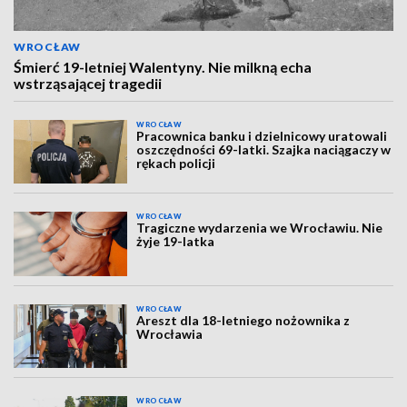
WROCŁAW
Śmierć 19-letniej Walentyny. Nie milkną echa
wstrząsającej tragedii
WROCŁAW
Pracownica banku i dzielnicowy uratowali
oszczędności 69-latki. Szajka naciągaczy w
rękach policji
WROCŁAW
Tragiczne wydarzenia we Wrocławiu. Nie
żyje 19-latka
WROCŁAW
Areszt dla 18-letniego nożownika z
Wrocławia
WROCŁAW