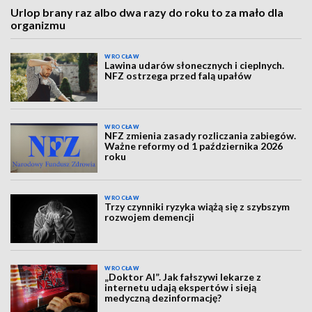
Urlop brany raz albo dwa razy do roku to za mało dla
organizmu
WROCŁAW
Lawina udarów słonecznych i cieplnych.
NFZ ostrzega przed falą upałów
WROCŁAW
NFZ zmienia zasady rozliczania zabiegów.
Ważne reformy od 1 października 2026
roku
WROCŁAW
Trzy czynniki ryzyka wiążą się z szybszym
rozwojem demencji
WROCŁAW
„Doktor AI”. Jak fałszywi lekarze z
internetu udają ekspertów i sieją
medyczną dezinformację?