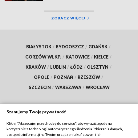
ZOBACZ WIĘCEJ
BIAŁYSTOK
/
BYDGOSZCZ
/
GDAŃSK
/
GORZÓW WLKP.
/
KATOWICE
/
KIELCE
/
KRAKÓW
/
LUBLIN
/
ŁÓDŹ
/
OLSZTYN
/
OPOLE
/
POZNAŃ
/
RZESZÓW
/
SZCZECIN
/
WARSZAWA
/
WROCŁAW
Szanujemy Twoją prywatność
Dołącz do nas:
Kliknij "Akceptuję i przechodzę do serwisu", aby wyrazić zgody na
korzystanie z technologii automatycznego śledzenia i zbierania danych,
TVP
dostęp do informacji na Twoim urządzeniu końcowym i ich