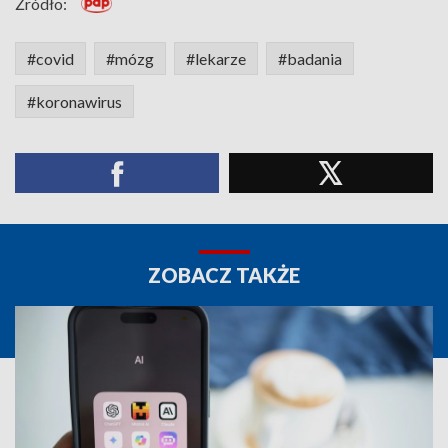
Źródło:
#covid
#mózg
#lekarze
#badania
#koronawirus
ZOBACZ TAKŻE