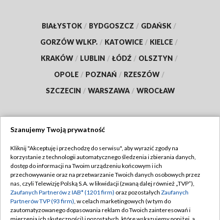
BIAŁYSTOK
/
BYDGOSZCZ
/
GDAŃSK
/
GORZÓW WLKP.
/
KATOWICE
/
KIELCE
/
KRAKÓW
/
LUBLIN
/
ŁÓDŹ
/
OLSZTYN
/
OPOLE
/
POZNAŃ
/
RZESZÓW
/
SZCZECIN
/
WARSZAWA
/
WROCŁAW
Szanujemy Twoją prywatność
Dołącz do nas:
Kliknij "Akceptuję i przechodzę do serwisu", aby wyrazić zgody na
korzystanie z technologii automatycznego śledzenia i zbierania danych,
TVP
dostęp do informacji na Twoim urządzeniu końcowym i ich
Abonament TVP
przechowywanie oraz na przetwarzanie Twoich danych osobowych przez
Regulamin TVP
nas, czyli Telewizję Polską S.A. w likwidacji (zwaną dalej również „TVP”),
Emisja w TVP
Polityka prywatności
Zaufanych Partnerów z IAB* (1201 firm)
oraz pozostałych
Zaufanych
Partnerów TVP (93 firm)
, w celach marketingowych (w tym do
Centrum informacji TVP
Moje zgody
zautomatyzowanego dopasowania reklam do Twoich zainteresowań i
mierzenia ich skuteczności) i pozostałych, które wskazujemy poniżej, a