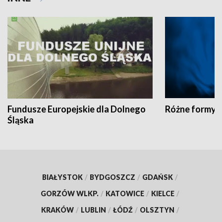
Fundusze Europejskie dla Dolnego
Różne formy t
Śląska
BIAŁYSTOK
/
BYDGOSZCZ
/
GDAŃSK
/
GORZÓW WLKP.
/
KATOWICE
/
KIELCE
/
KRAKÓW
/
LUBLIN
/
ŁÓDŹ
/
OLSZTYN
/