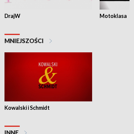
DrajW
Motoklasa
MNIEJSZOŚCI
Kowalski i Schmidt
INNE