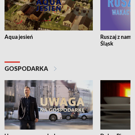
Aqua jesień
Ruszaj z nami
Śląsk
GOSPODARKA