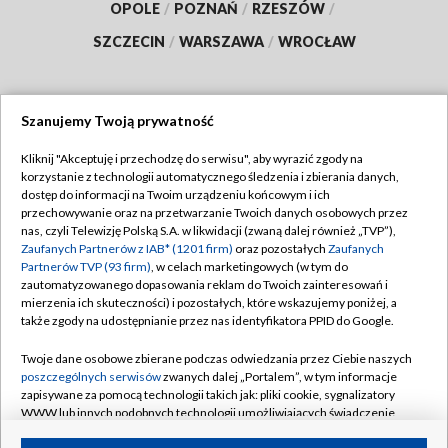
OPOLE
/
POZNAŃ
/
RZESZÓW
/
SZCZECIN
/
WARSZAWA
/
WROCŁAW
Szanujemy Twoją prywatność
Dołącz do nas:
Kliknij "Akceptuję i przechodzę do serwisu", aby wyrazić zgody na
korzystanie z technologii automatycznego śledzenia i zbierania danych,
TVP
dostęp do informacji na Twoim urządzeniu końcowym i ich
Abonament TVP
przechowywanie oraz na przetwarzanie Twoich danych osobowych przez
Regulamin TVP
nas, czyli Telewizję Polską S.A. w likwidacji (zwaną dalej również „TVP”),
Emisja w TVP
Polityka prywatności
Zaufanych Partnerów z IAB* (1201 firm)
oraz pozostałych
Zaufanych
Partnerów TVP (93 firm)
, w celach marketingowych (w tym do
Centrum informacji TVP
Moje zgody
zautomatyzowanego dopasowania reklam do Twoich zainteresowań i
mierzenia ich skuteczności) i pozostałych, które wskazujemy poniżej, a
Naziemna Telewizja Cyfrowa
Pomoc
także zgody na udostępnianie przez nas identyfikatora PPID do Google.
Sklep TVP
Biuro reklamy
Twoje dane osobowe zbierane podczas odwiedzania przez Ciebie naszych
Rada Programowa
Kontakt
poszczególnych serwisów
zwanych dalej „Portalem”, w tym informacje
zapisywane za pomocą technologii takich jak: pliki cookie, sygnalizatory
System NOS
WWW lub innych podobnych technologii umożliwiających świadczenie
dopasowanych i bezpiecznych usług, personalizację treści oraz reklam,
Informacje o nadawcy
Kanały