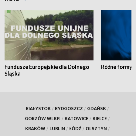
Fundusze Europejskie dla Dolnego
Różne formy t
Śląska
BIAŁYSTOK
/
BYDGOSZCZ
/
GDAŃSK
/
GORZÓW WLKP.
/
KATOWICE
/
KIELCE
/
KRAKÓW
/
LUBLIN
/
ŁÓDŹ
/
OLSZTYN
/