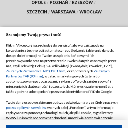
OPOLE
/
POZNAŃ
/
RZESZÓW
/
SZCZECIN
/
WARSZAWA
/
WROCŁAW
Szanujemy Twoją prywatność
Dołącz do nas:
Kliknij "Akceptuję i przechodzę do serwisu", aby wyrazić zgody na
korzystanie z technologii automatycznego śledzenia i zbierania danych,
TVP
dostęp do informacji na Twoim urządzeniu końcowym i ich
Abonament TVP
przechowywanie oraz na przetwarzanie Twoich danych osobowych przez
Regulamin TVP
nas, czyli Telewizję Polską S.A. w likwidacji (zwaną dalej również „TVP”),
Emisja w TVP
Polityka prywatności
Zaufanych Partnerów z IAB* (1201 firm)
oraz pozostałych
Zaufanych
Partnerów TVP (93 firm)
, w celach marketingowych (w tym do
Centrum informacji TVP
Moje zgody
zautomatyzowanego dopasowania reklam do Twoich zainteresowań i
mierzenia ich skuteczności) i pozostałych, które wskazujemy poniżej, a
Naziemna Telewizja Cyfrowa
Pomoc
także zgody na udostępnianie przez nas identyfikatora PPID do Google.
Sklep TVP
Biuro reklamy
Twoje dane osobowe zbierane podczas odwiedzania przez Ciebie naszych
Rada Programowa
Kontakt
poszczególnych serwisów
zwanych dalej „Portalem”, w tym informacje
zapisywane za pomocą technologii takich jak: pliki cookie, sygnalizatory
System NOS
WWW lub innych podobnych technologii umożliwiających świadczenie
dopasowanych i bezpiecznych usług, personalizację treści oraz reklam,
Informacje o nadawcy
Kanały