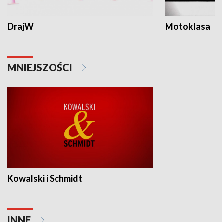
DrajW
Motoklasa
MNIEJSZOŚCI
Kowalski i Schmidt
INNE