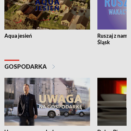
Aqua jesień
Ruszaj z nami
Śląsk
GOSPODARKA