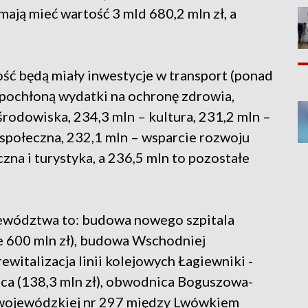
ają mieć wartość 3 mld 680,2 mln zł, a
ść będą miały inwestycje w transport (ponad
ł pochłoną wydatki na ochronę zdrowia,
środowiska, 234,3 mln – kultura, 231,2 mln –
a społeczna, 232,1 mln – wsparcie rozwoju
czna i turystyka, a 236,5 mln to pozostałe
ewództwa to: budowa nowego szpitala
 600 mln zł), budowa Wschodniej
witalizacja linii kolejowych Łagiewniki -
ica (138,3 mln zł), obwodnica Boguszowa-
i wojewódzkiej nr 297 między Lwówkiem