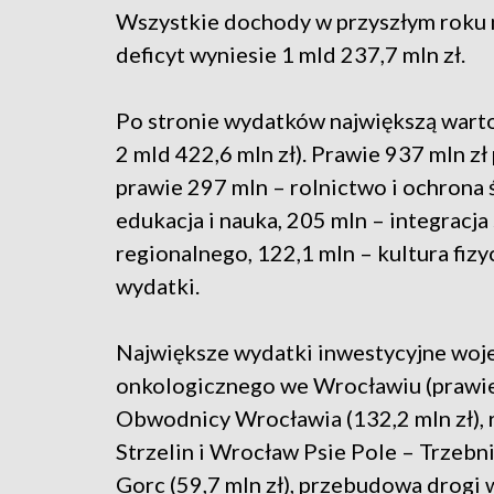
Wszystkie dochody w przyszłym roku m
deficyt wyniesie 1 mld 237,7 mln zł.
Po stronie wydatków największą warto
2 mld 422,6 mln zł). Prawie 937 mln z
prawie 297 mln – rolnictwo i ochrona 
edukacja i nauka, 205 mln – integracj
regionalnego, 122,1 mln – kultura fizy
wydatki.
Największe wydatki inwestycyjne woj
onkologicznego we Wrocławiu (prawie
Obwodnicy Wrocławia (132,2 mln zł), re
Strzelin i Wrocław Psie Pole – Trzebn
Gorc (59,7 mln zł), przebudowa drog