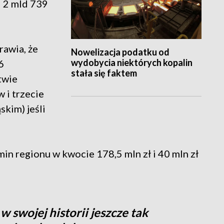
 2 mld 739
rawia, że
Nowelizacja podatku od
wydobycia niektórych kopalin
6
stała się faktem
twie
i trzecie
kim) jeśli
in regionu w kwocie 178,5 mln zł i 40 mln zł
swojej historii jeszcze tak