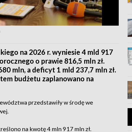
.
iego na 2026 r. wyniesie 4 mld 917
łorocznego o prawie 816,5 mln zł.
0 mln, a deficyt 1 mld 237,7 mln zł.
ktem budżetu zaplanowano na
ojewództwa przedstawiły w środę we
wej.
eślono na kwotę 4 mln 917 mln zł.