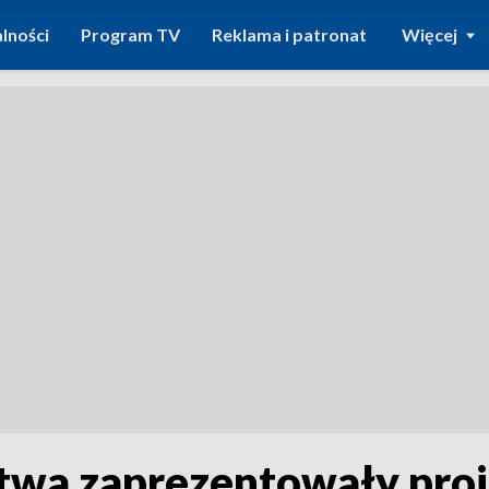
lności
Program TV
Reklama i patronat
Więcej
wa zaprezentowały proj