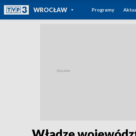
POWRÓT DO
WROCŁAW
Programy
Aktua
TVP REGIONY
Władze województ