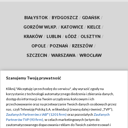
BIAŁYSTOK
/
BYDGOSZCZ
/
GDAŃSK
/
GORZÓW WLKP.
/
KATOWICE
/
KIELCE
/
KRAKÓW
/
LUBLIN
/
ŁÓDŹ
/
OLSZTYN
/
OPOLE
/
POZNAŃ
/
RZESZÓW
/
SZCZECIN
/
WARSZAWA
/
WROCŁAW
Szanujemy Twoją prywatność
Dołącz do nas:
Kliknij "Akceptuję i przechodzę do serwisu", aby wyrazić zgody na
korzystanie z technologii automatycznego śledzenia i zbierania danych,
TVP
dostęp do informacji na Twoim urządzeniu końcowym i ich
Abonament TVP
przechowywanie oraz na przetwarzanie Twoich danych osobowych przez
Regulamin TVP
nas, czyli Telewizję Polską S.A. w likwidacji (zwaną dalej również „TVP”),
Emisja w TVP
Polityka prywatności
Zaufanych Partnerów z IAB* (1201 firm)
oraz pozostałych
Zaufanych
Partnerów TVP (93 firm)
, w celach marketingowych (w tym do
Centrum informacji TVP
Moje zgody
zautomatyzowanego dopasowania reklam do Twoich zainteresowań i