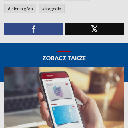
#jelenia góra
#tragedia
ZOBACZ TAKŻE