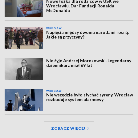
Nowe łóżka dla rodziców w USK we
Wrocławiu. Dar Fundacji Ronalda
McDonalda
WROCŁAW
Napięcia między dwoma narodami rosną.
Jakie są przyczyny?
Nie żyje Andrzej Morozowski. Legendarny
dziennikarz miał 69 lat
WROCŁAW
Nie wszędzie było słychać syreny. Wrocław
rozbuduje system alarmowy
ZOBACZ WIĘCEJ