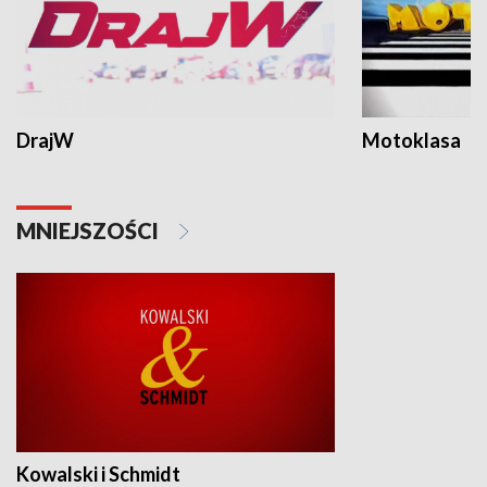
DrajW
Motoklasa
MNIEJSZOŚCI
Kowalski i Schmidt