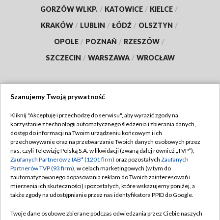
GORZÓW WLKP.
/
KATOWICE
/
KIELCE
/
KRAKÓW
/
LUBLIN
/
ŁÓDŹ
/
OLSZTYN
/
OPOLE
/
POZNAŃ
/
RZESZÓW
/
SZCZECIN
/
WARSZAWA
/
WROCŁAW
Szanujemy Twoją prywatność
Dołącz do nas:
Kliknij "Akceptuję i przechodzę do serwisu", aby wyrazić zgody na
korzystanie z technologii automatycznego śledzenia i zbierania danych,
TVP
dostęp do informacji na Twoim urządzeniu końcowym i ich
Abonament TVP
przechowywanie oraz na przetwarzanie Twoich danych osobowych przez
Regulamin TVP
nas, czyli Telewizję Polską S.A. w likwidacji (zwaną dalej również „TVP”),
Emisja w TVP
Polityka prywatności
Zaufanych Partnerów z IAB* (1201 firm)
oraz pozostałych
Zaufanych
Partnerów TVP (93 firm)
, w celach marketingowych (w tym do
Centrum informacji TVP
Moje zgody
zautomatyzowanego dopasowania reklam do Twoich zainteresowań i
mierzenia ich skuteczności) i pozostałych, które wskazujemy poniżej, a
Naziemna Telewizja Cyfrowa
Pomoc
także zgody na udostępnianie przez nas identyfikatora PPID do Google.
Sklep TVP
Biuro reklamy
Twoje dane osobowe zbierane podczas odwiedzania przez Ciebie naszych