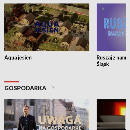
Aqua jesień
Ruszaj z nami
Śląsk
GOSPODARKA