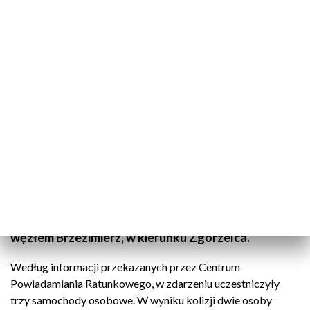
(fot. TVP3 Wrocław)
15 grudnia 2025 roku, ok. godz. 13.40 doszło do
poważnego wypadku na autostradzie A4 w
województwie dolnośląskim. Zdarzenie miało
miejsce w okolicach miejscowości Stary Śleszów, na
odcinku pomiędzy węzłem Wrocław Wschód a
węzłem Brzezimierz, w kierunku Zgorzelca.
Według informacji przekazanych przez Centrum
Powiadamiania Ratunkowego, w zdarzeniu uczestniczyły
trzy samochody osobowe. W wyniku kolizji dwie osoby