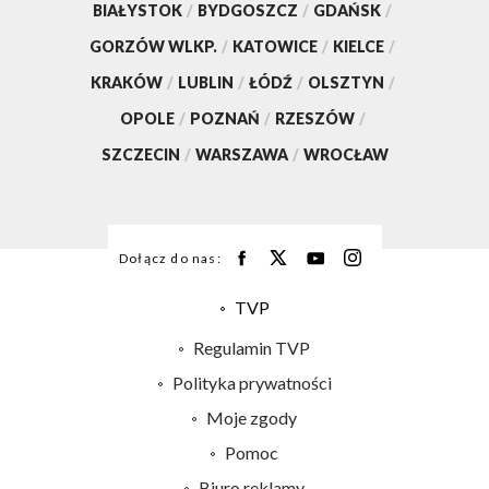
BIAŁYSTOK
/
BYDGOSZCZ
/
GDAŃSK
/
GORZÓW WLKP.
/
KATOWICE
/
KIELCE
/
KRAKÓW
/
LUBLIN
/
ŁÓDŹ
/
OLSZTYN
/
OPOLE
/
POZNAŃ
/
RZESZÓW
/
SZCZECIN
/
WARSZAWA
/
WROCŁAW
Dołącz do nas:
TVP
Abonament TVP
Regulamin TVP
Emisja w TVP
Polityka prywatności
Centrum informacji TVP
Moje zgody
Naziemna Telewizja Cyfrowa
Pomoc
Sklep TVP
Biuro reklamy