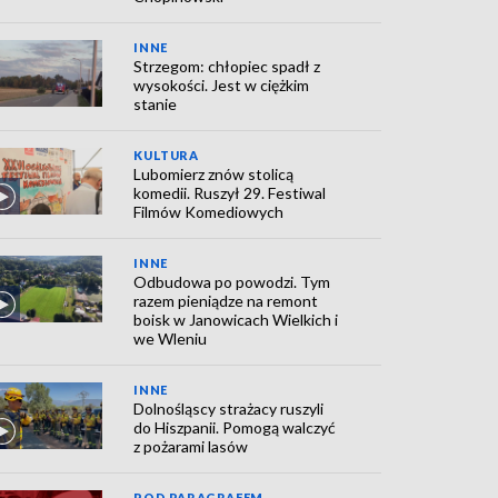
INNE
Strzegom: chłopiec spadł z
wysokości. Jest w ciężkim
stanie
KULTURA
Lubomierz znów stolicą
komedii. Ruszył 29. Festiwal
Filmów Komediowych
INNE
Odbudowa po powodzi. Tym
razem pieniądze na remont
boisk w Janowicach Wielkich i
we Wleniu
INNE
Dolnośląscy strażacy ruszyli
do Hiszpanii. Pomogą walczyć
z pożarami lasów
POD PARAGRAFEM