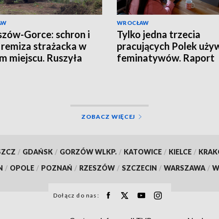
AW
WROCŁAW
zów-Gorce: schron i
Tylko jedna trzecia
remiza strażacka w
pracujących Polek uży
m miejscu. Ruszyła
feminatywów. Raport
wa
Uniwersytetu SWPS
ZOBACZ WIĘCEJ
SZCZ
/
GDAŃSK
/
GORZÓW WLKP.
/
KATOWICE
/
KIELCE
/
KRA
N
/
OPOLE
/
POZNAŃ
/
RZESZÓW
/
SZCZECIN
/
WARSZAWA
/
W
Dołącz do nas: