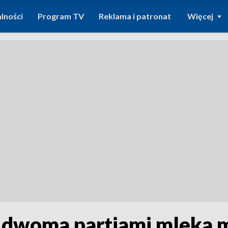
lności
Program TV
Reklama i patronat
Więcej
d dwoma partiami mleka