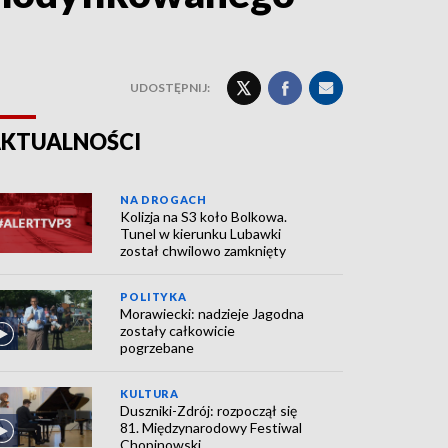
UDOSTĘPNIJ:
KTUALNOŚCI
NA DROGACH
Kolizja na S3 koło Bolkowa.
Tunel w kierunku Lubawki
został chwilowo zamknięty
POLITYKA
Morawiecki: nadzieje Jagodna
zostały całkowicie
pogrzebane
KULTURA
Duszniki-Zdrój: rozpoczął się
81. Międzynarodowy Festiwal
Chopinowski