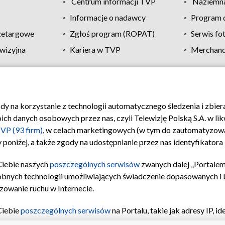
Centrum informacji TVP
Naziemna
Informacje o nadawcy
Program d
zetargowe
Zgłoś program (ROPAT)
Serwis fo
wizyjna
Kariera w TVP
Merchandi
Polityka prywatności
Moje zgody
Pomoc
Biuro re
ody na korzystanie z technologii automatycznego śledzenia i zbie
 danych osobowych przez nas, czyli Telewizję Polską S.A. w likw
VP (93 firm)
, w celach marketingowych (w tym do zautomatyzow
 poniżej, a także zgody na udostępnianie przez nas identyfikator
Ciebie naszych
poszczególnych serwisów
zwanych dalej „Portalem
obnych technologii umożliwiających świadczenie dopasowanych i be
zowanie ruchu w Internecie.
Ciebie
poszczególnych serwisów
na Portalu, takie jak adresy IP, 
sach Portalu czy historia odwiedzin będą przetwarzane przez TV