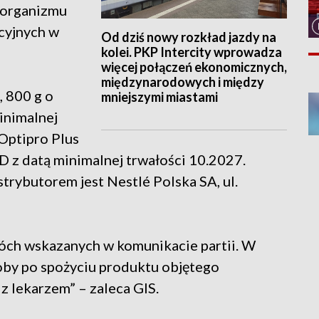
oorganizmu
kcyjnych w
Od dziś nowy rozkład jazdy na
kolei. PKP Intercity wprowadza
więcej połączeń ekonomicznych,
międzynarodowych i między
 800 g o
mniejszymi miastami
inimalnej
Optipro Plus
D z datą minimalnej trwałości 10.2027.
trybutorem jest Nestlé Polska SA, ul.
óch wskazanych w komunikacie partii. W
by po spożyciu produktu objętego
z lekarzem” – zaleca GIS.