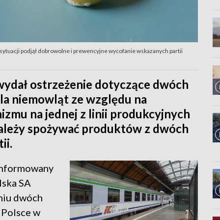
 sytuacji podjął dobrowolne i prewencyjne wycofanie wskazanych partii
wydał ostrzeżenie dotyczące dwóch
la niemowląt ze względu na
zmu na jednej z linii produkcyjnych
 należy spożywać produktów z dwóch
ii.
oinformowany
lska SA
niu dwóch
 Polsce w