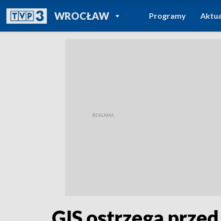
POWRÓT DO
WROCŁAW
Programy
Aktua
TVP REGIONY
GIS ostrzega prze