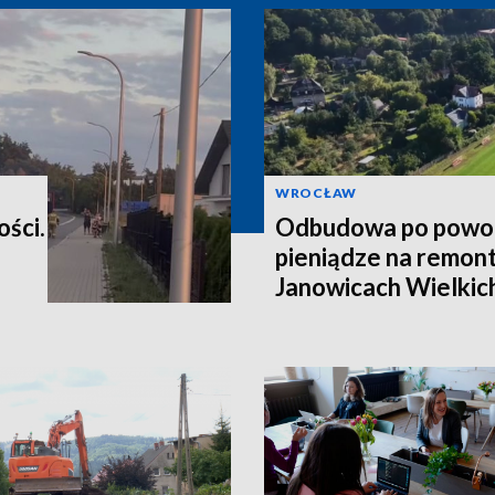
WROCŁAW
ości.
Odbudowa po powod
pieniądze na remont
Janowicach Wielkich