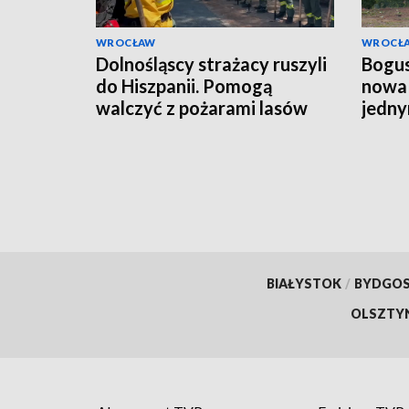
WROCŁAW
WROCŁ
Dolnośląscy strażacy ruszyli
Bogus
do Hiszpanii. Pomogą
nowa 
walczyć z pożarami lasów
jedny
budo
BIAŁYSTOK
/
BYDGO
OLSZTY