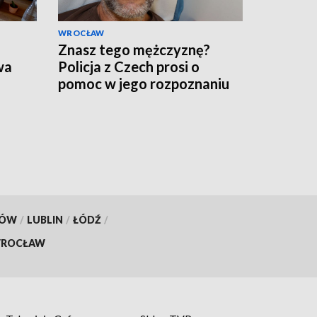
WROCŁAW
Znasz tego mężczyznę?
wa
Policja z Czech prosi o
pomoc w jego rozpoznaniu
KÓW
/
LUBLIN
/
ŁÓDŹ
/
ROCŁAW