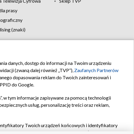
 Telewizja Cyfrowa
Sklep TVP
la prasy
tograficzny
sing (znaki)
klamy
Kontakt
rania danych, dostęp do informacji na Twoim urządzeniu
idacji (zwaną dalej również „TVP”),
Zaufanych Partnerów
anego dopasowania reklam do Twoich zainteresowań i
a PPID do Google.
”, w tym informacje zapisywane za pomocą technologii
zpiecznych usług, personalizację treści oraz reklam,
identyfikatory Twoich urządzeń końcowych i identyfikatory
P,
Zaufanych Partnerów z IAB
oraz pozostałych
Zaufanych