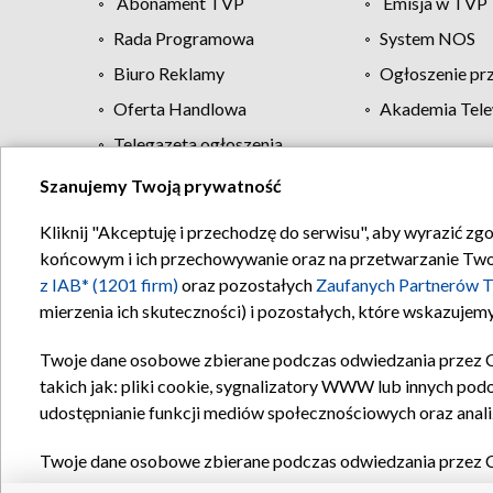
Abonament TVP
Emisja w TVP
Rada Programowa
System NOS
Biuro Reklamy
Ogłoszenie pr
Oferta Handlowa
Akademia Tele
Telegazeta ogłoszenia
Szanujemy Twoją prywatność
Regulamin TVP
Kliknij "Akceptuję i przechodzę do serwisu", aby wyrazić zg
końcowym i ich przechowywanie oraz na przetwarzanie Twoich
z IAB* (1201 firm)
oraz pozostałych
Zaufanych Partnerów T
mierzenia ich skuteczności) i pozostałych, które wskazujemy
Twoje dane osobowe zbierane podczas odwiedzania przez 
takich jak: pliki cookie, sygnalizatory WWW lub innych pod
udostępnianie funkcji mediów społecznościowych oraz anali
Twoje dane osobowe zbierane podczas odwiedzania przez 
plików cookie, informacje o Twoich wyszukiwaniach w serwi