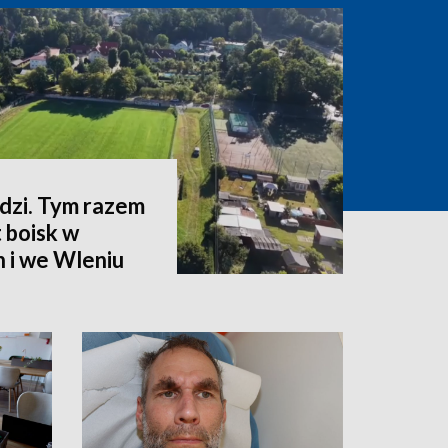
zi. Tym razem
 boisk w
 i we Wleniu