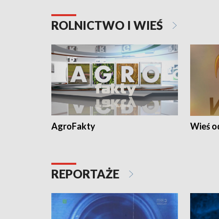
ROLNICTWO I WIEŚ
AgroFakty
Wieś 
REPORTAŻE