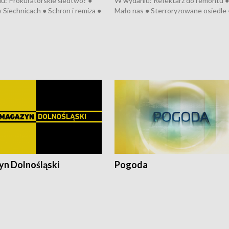
u: Prokuratorskie śledtwo? ●
W wydaniu: Refektarz do remontu ●
 Siechnicach ● Schron i remiza ●
Mało nas ● Sterroryzowane osiedle 
Morawiecki we Wrocławiu ● 81.
Fatalny remont ● Kosztowna ptasia
iędzynarodowego Festiwalu
● Nowa Ruska ● Pociągiem na lotnis
skiego ● Na pomoc Hiszpanom
Koniec upałów ● Kraksa na Tour de
wa po powodzi ● Filmowy
Pologne
z
n Dolnośląski
Pogoda