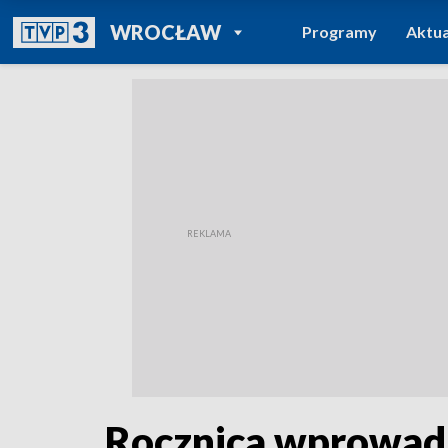
POWRÓT DO
WROCŁAW
Programy
Aktua
TVP REGIONY
Rocznica wprowad