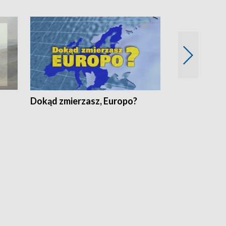
Dokąd zmierzasz, Europo?
Fakty Komen