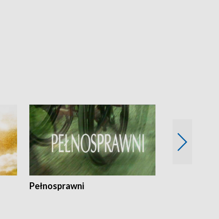
Pełnosprawni
Bezpieczny 