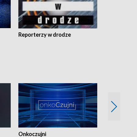
Reporterzy w drodze
Onkoczujni
Recepta na 