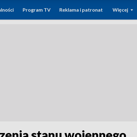
lności
Program TV
Reklama i patronat
Więcej
zenia stanu wojennego