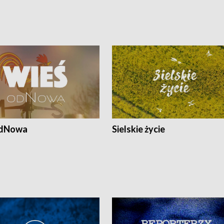
odNowa
Sielskie życie