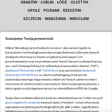
KRAKÓW
/
LUBLIN
/
ŁÓDŹ
/
OLSZTYN
/
OPOLE
/
POZNAŃ
/
RZESZÓW
/
SZCZECIN
/
WARSZAWA
/
WROCŁAW
Szanujemy Twoją prywatność
Dołącz do nas:
Kliknij "Akceptuję i przechodzę do serwisu", aby wyrazić zgody na
korzystanie z technologii automatycznego śledzenia i zbierania danych,
TVP
dostęp do informacji na Twoim urządzeniu końcowym i ich
Abonament TVP
przechowywanie oraz na przetwarzanie Twoich danych osobowych przez
Regulamin TVP
nas, czyli Telewizję Polską S.A. w likwidacji (zwaną dalej również „TVP”),
Emisja w TVP
Polityka prywatności
Zaufanych Partnerów z IAB* (1201 firm)
oraz pozostałych
Zaufanych
Partnerów TVP (93 firm)
, w celach marketingowych (w tym do
Centrum informacji TVP
Moje zgody
zautomatyzowanego dopasowania reklam do Twoich zainteresowań i
mierzenia ich skuteczności) i pozostałych, które wskazujemy poniżej, a
Naziemna Telewizja Cyfrowa
Pomoc
także zgody na udostępnianie przez nas identyfikatora PPID do Google.
Sklep TVP
Biuro reklamy
Twoje dane osobowe zbierane podczas odwiedzania przez Ciebie naszych
Rada Programowa
Kontakt
poszczególnych serwisów
zwanych dalej „Portalem”, w tym informacje
zapisywane za pomocą technologii takich jak: pliki cookie, sygnalizatory
System NOS
WWW lub innych podobnych technologii umożliwiających świadczenie