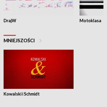
DrajW
Motoklasa
MNIEJSZOŚCI
Kowalski i Schmidt