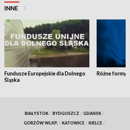
INNE
Fundusze Europejskie dla Dolnego
Różne formy t
Śląska
BIAŁYSTOK
/
BYDGOSZCZ
/
GDAŃSK
/
GORZÓW WLKP.
/
KATOWICE
/
KIELCE
/