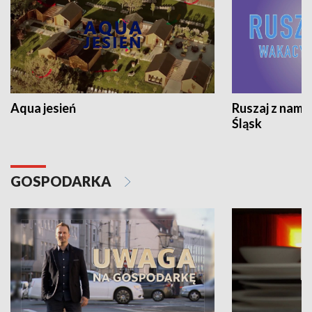
Aqua jesień
Ruszaj z nami
Śląsk
GOSPODARKA