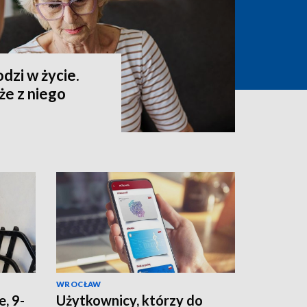
dzi w życie.
że z niego
WROCŁAW
e, 9-
Użytkownicy, którzy do