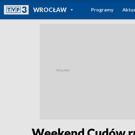
POWRÓT DO
WROCŁAW
Programy
Aktua
TVP REGIONY
Weekend Cudów rus