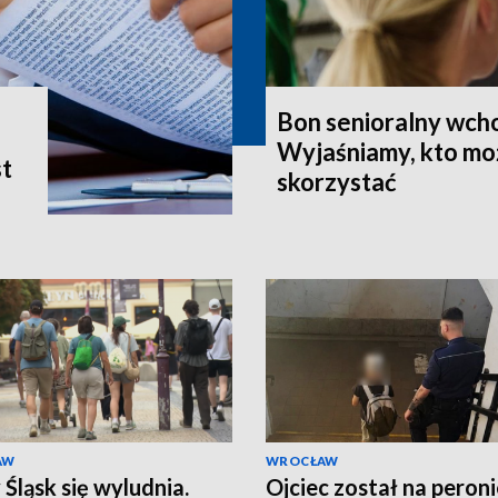
Bon senioralny wcho
Wyjaśniamy, kto mo
st
skorzystać
AW
WROCŁAW
 Śląsk się wyludnia.
Ojciec został na peroni