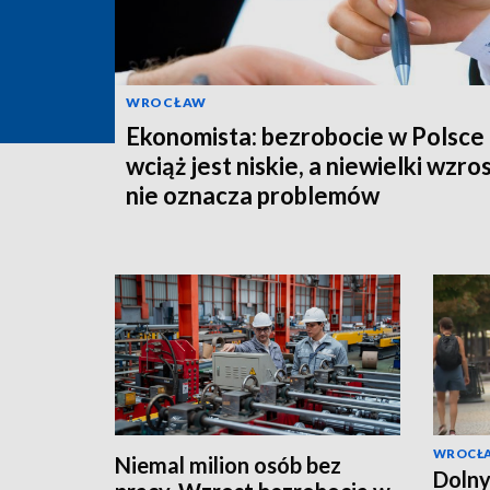
WROCŁAW
Ekonomista: bezrobocie w Polsce
wciąż jest niskie, a niewielki wzro
nie oznacza problemów
WROCŁ
Niemal milion osób bez
Dolny