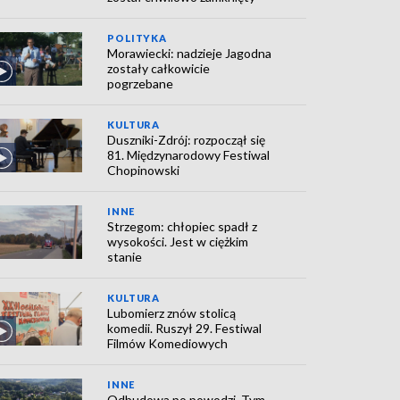
POLITYKA
Morawiecki: nadzieje Jagodna
zostały całkowicie
pogrzebane
KULTURA
Duszniki-Zdrój: rozpoczął się
81. Międzynarodowy Festiwal
Chopinowski
INNE
Strzegom: chłopiec spadł z
wysokości. Jest w ciężkim
stanie
KULTURA
Lubomierz znów stolicą
komedii. Ruszył 29. Festiwal
Filmów Komediowych
INNE
Odbudowa po powodzi. Tym