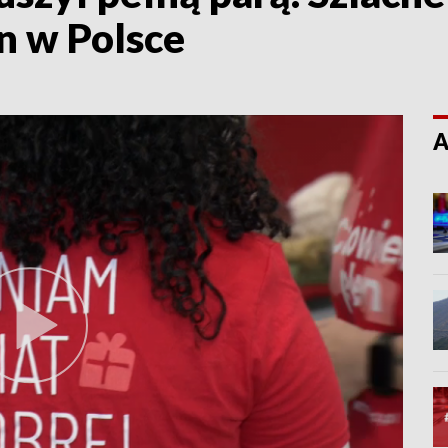
in w Polsce
A