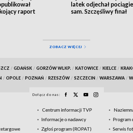
publikował
latek odjechał pociągi
kojący raport
sam. Szczęśliwy finał
graficzny
dramatycznych chwil 
Oławie
ZOBACZ WIĘCEJ
SZCZ
/
GDAŃSK
/
GORZÓW WLKP.
/
KATOWICE
/
KIELCE
/
KRA
N
/
OPOLE
/
POZNAŃ
/
RZESZÓW
/
SZCZECIN
/
WARSZAWA
/
W
Dołącz do nas:
Centrum informacji TVP
Naziemna
Informacje o nadawcy
Program d
zetargowe
Zgłoś program (ROPAT)
Serwis fo