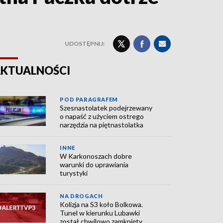
UDOSTĘPNIJ:
KTUALNOŚCI
POD PARAGRAFEM
Szesnastolatek podejrzewany
o napaść z użyciem ostrego
narzędzia na piętnastolatka
INNE
W Karkonoszach dobre
warunki do uprawiania
turystyki
NA DROGACH
Kolizja na S3 koło Bolkowa.
Tunel w kierunku Lubawki
został chwilowo zamknięty