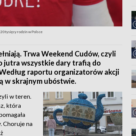
20 tysięcy rodzin w Polsce
ełniają. Trwa Weekend Cudów, czyli
o jutra wszystkie dary trafią do
 Według raportu organizatorów akcji
ą w skrajnym ubóstwie.
yli w teren.
z, która
a pomagała
. Choruje na
eż