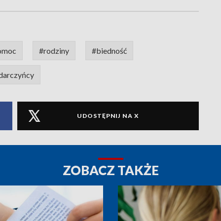
omoc
#rodziny
#biedność
darczyńcy
UDOSTĘPNIJ NA X
ZOBACZ TAKŻE