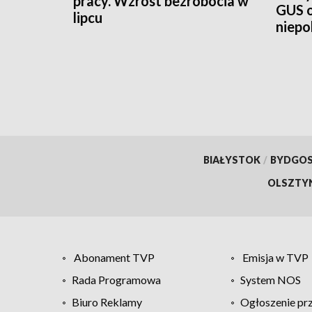
pracy. Wzrost bezrobocia w
GUS o
lipcu
niepo
demo
BIAŁYSTOK
/
BYDGO
OLSZTY
Abonament TVP
Emisja w TVP
Rada Programowa
System NOS
Biuro Reklamy
Ogłoszenie pr