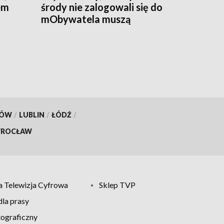
em
środy nie zalogowali się do
mObywatela muszą
w
przywrócić ważność
dokumentów
KÓW
/
LUBLIN
/
ŁÓDŹ
/
ROCŁAW
 Telewizja Cyfrowa
Sklep TVP
la prasy
tograficzny