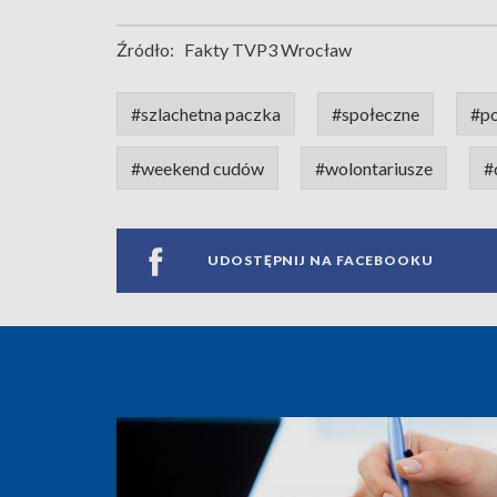
Źródło:
Fakty TVP3 Wrocław
#szlachetna paczka
#społeczne
#p
#weekend cudów
#wolontariusze
#
UDOSTĘPNIJ NA FACEBOOKU