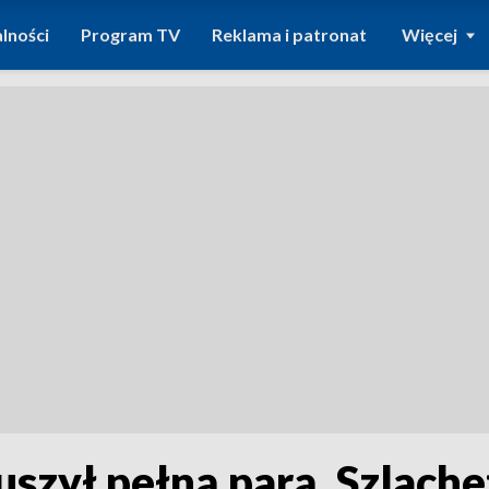
lności
Program TV
Reklama i patronat
Więcej
zył pełną parą. Szlache