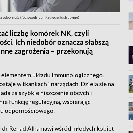
 odporność (fot. pexels.com/ zdjęcie ilustracyjne)
ać liczbę komórek NK, czyli
ści. Ich niedobór oznacza słabszą
 inne zagrożenia – przekonują
ym elementem układu immunologicznego.
ostaje w tkankach i narządach. Dzielą się na
da za szybkie niszczenie obcych i
ie funkcję regulacyjną, wspierając
du odpornościowego.
ł dr Renad Alhamawi wśród młodych kobiet