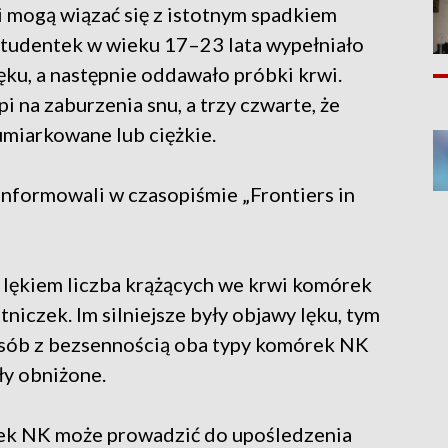
i mogą wiązać się z istotnym spadkiem
studentek w wieku 17–23 lata wypełniało
ku, a następnie oddawało próbki krwi.
i na zaburzenia snu, a trzy czwarte, że
umiarkowane lub ciężkie.
nformowali w czasopiśmie „Frontiers in
z lękiem liczba krążących we krwi komórek
tniczek. Im silniejsze były objawy lęku, tym
sób z bezsennością oba typy komórek NK
ły obniżone.
rek NK może prowadzić do upośledzenia