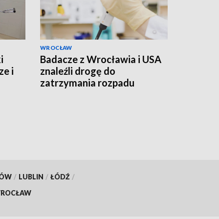
WROCŁAW
i
Badacze z Wrocławia i USA
ze i
znaleźli drogę do
zatrzymania rozpadu
umierającej komórki
KÓW
/
LUBLIN
/
ŁÓDŹ
/
ROCŁAW