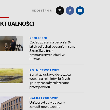
UDOSTĘPNIJ:
KTUALNOŚCI
SPOŁECZNE
Ojciec został na peronie, 9-
latek odjechał pociągiem sam.
Szczęśliwy finał
dramatycznych chwil w
Oławie
ROLNICTWO I WIEŚ
Senat za ustawą dotyczącą
wsparcia rolników, których
grunty zostały zniszczone
przez powódź
NAUKA I ZDROWIE
Uniwersytet Medyczny
zakupił nowoczesne