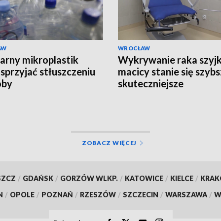
AW
WROCŁAW
arny mikroplastik
Wykrywanie raka szyjk
sprzyjać stłuszczeniu
macicy stanie się szybs
oby
skuteczniejsze
ZOBACZ WIĘCEJ
SZCZ
/
GDAŃSK
/
GORZÓW WLKP.
/
KATOWICE
/
KIELCE
/
KRA
N
/
OPOLE
/
POZNAŃ
/
RZESZÓW
/
SZCZECIN
/
WARSZAWA
/
W