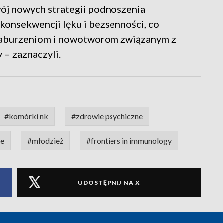
ój nowych strategii podnoszenia
konsekwencji lęku i bezsenności, co
zaburzeniom i nowotworom związanym z
– zaznaczyli.
#komórki nk
#zdrowie psychiczne
we
#młodzież
#frontiers in immunology
UDOSTĘPNIJ NA X