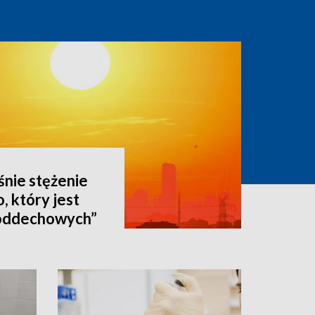
nie stężenie
 który jest
 oddechowych”