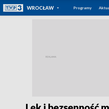
POWRÓT DO
WROCŁAW
Programy
Aktua
TVP REGIONY
Lęk i bezsenność 