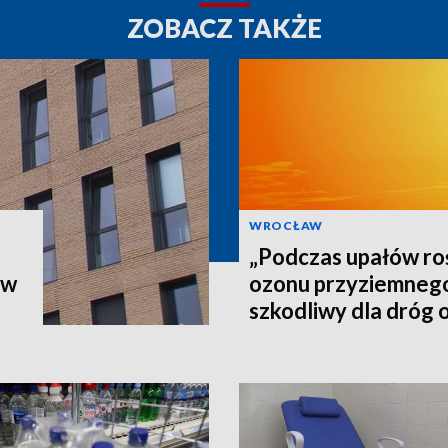
ZOBACZ TAKŻE
WROCŁAW
„Podczas upałów roś
ów
ozonu przyziemnego,
szkodliwy dla dróg