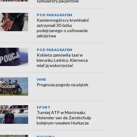
symulatory pacjentów
POD PARAGRAFEM
Kamiennogórscy kryminalni
zatrzymali 30-latka
podejrzanego o usiłowanie
zabójstwa
POD PARAGRAFEM
Kobieta zamówiła taxi w
kierunku Leśnicy. Kierowca
miał ją wykorzystać
INNE
Prognoza pogody na piątek
SPORT
Turniej ATP w Montrealu:
Holender van de Zandschulp
kolejnym rywalem Hurkacza
KULTURA