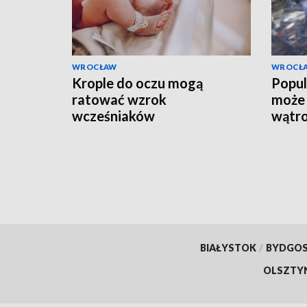
WROCŁAW
WROCŁ
Krople do oczu mogą
Popul
ratować wzrok
może 
wcześniaków
wątr
BIAŁYSTOK
/
BYDGO
OLSZTY