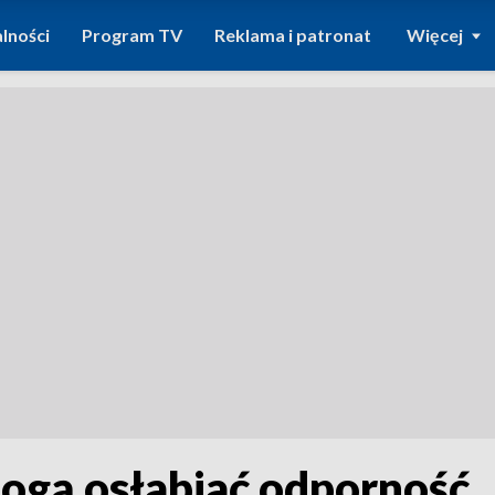
lności
Program TV
Reklama i patronat
Więcej
mogą osłabiać odporność