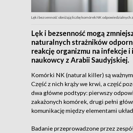
Lęk i bezsenność obniżają liczbę komórek NK odpowiedzialnych za
Lęk i bezsenność mogą zmniejsz
naturalnych strażników odporno
reakcję organizmu na infekcje i
naukowcy z Arabii Saudyjskiej.
Komórki NK (natural killer) są ważn
Część z nich krąży we krwi, a część poz
dwa główne podtypy: pierwszy odpowia
zakażonych komórek, drugi pełni główn
komunikację między elementami ukła
Badanie przeprowadzone przez zespó