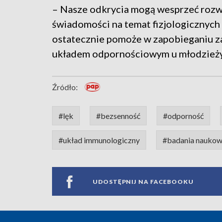
– Nasze odkrycia mogą wesprzeć rozw
świadomości na temat fizjologicznych 
ostatecznie pomoże w zapobieganiu 
układem odpornościowym u młodzieży 
Źródło:
#lęk
#bezsenność
#odporność
#układ immunologiczny
#badania nauko
UDOSTĘPNIJ NA FACEBOOKU