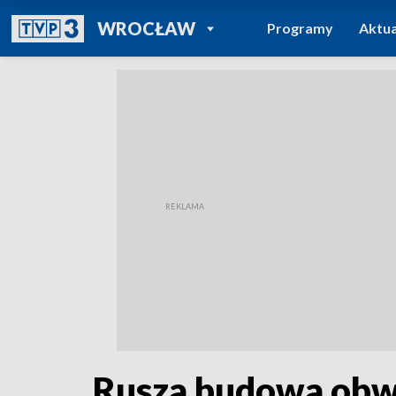
POWRÓT DO
WROCŁAW
Programy
Aktua
TVP REGIONY
Rusza budowa obwo