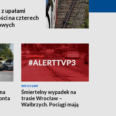
 z upałami
ści na czterech
jowych
WROCŁAW
 na
Śmiertelny wypadek na
onta
trasie Wrocław –
Wałbrzych. Pociągi mają
opóźnienia