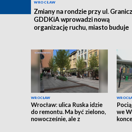
WROCŁAW
Zmiany na rondzie przy ul. Granicz
GDDKiA wprowadzi nową
organizację ruchu, miasto buduje
łącznik
WROCŁAW
WROCŁ
Wrocław: ulica Ruska idzie
Pocią
do remontu. Ma być zielono,
we Wr
nowocześnie, ale z
konce
elementami historii