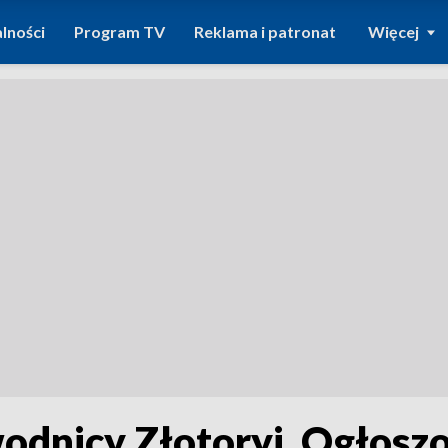
lności
Program TV
Reklama i patronat
Więcej
dnicy Złotoryi. Ogłoszo