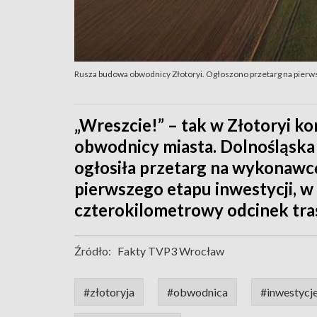
Rusza budowa obwodnicy Złotoryi. Ogłoszono przetarg na pierws
„Wreszcie!” – tak w Złotoryi k
obwodnicy miasta. Dolnośląska 
ogłosiła przetarg na wykonawcę
pierwszego etapu inwestycji, 
czterokilometrowy odcinek tra
Źródło:
Fakty TVP3 Wrocław
#złotoryja
#obwodnica
#inwestycj