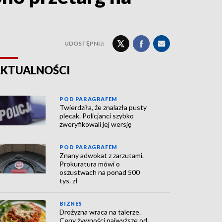
UDOSTĘPNIJ:
KTUALNOŚCI
POD PARAGRAFEM
Twierdziła, że znalazła pusty
plecak. Policjanci szybko
zweryfikowali jej wersję
POD PARAGRAFEM
Znany adwokat z zarzutami.
Prokuratura mówi o
oszustwach na ponad 500
tys. zł
BIZNES
Drożyzna wraca na talerze.
Ceny żywności najwyższe od