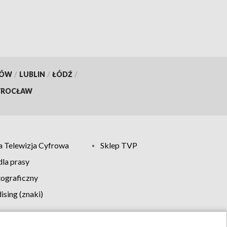
KÓW
/
LUBLIN
/
ŁÓDŹ
/
ROCŁAW
 Telewizja Cyfrowa
Sklep TVP
la prasy
tograficzny
sing (znaki)