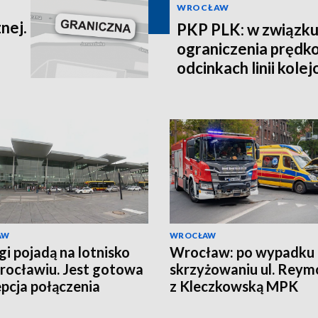
WROCŁAW
nej.
PKP PLK: w związku
ograniczenia prędko
odcinkach linii kole
AW
WROCŁAW
gi pojadą na lotnisko
Wrocław: po wypadku
ocławiu. Jest gotowa
skrzyżowaniu ul. Reym
pcja połączenia
z Kleczkowską MPK
wprowadziło objazdy