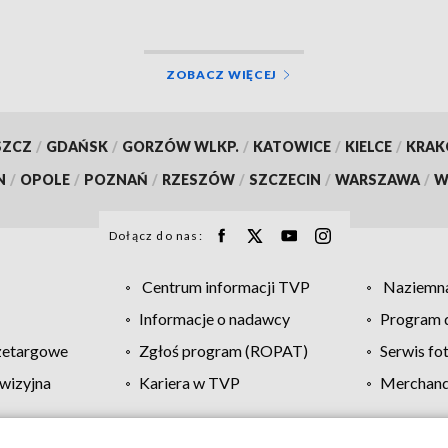
ZOBACZ WIĘCEJ
SZCZ
/
GDAŃSK
/
GORZÓW WLKP.
/
KATOWICE
/
KIELCE
/
KRA
N
/
OPOLE
/
POZNAŃ
/
RZESZÓW
/
SZCZECIN
/
WARSZAWA
/
W
Dołącz do nas:
Centrum informacji TVP
Naziemna
Informacje o nadawcy
Program d
zetargowe
Zgłoś program (ROPAT)
Serwis fo
wizyjna
Kariera w TVP
Merchandi