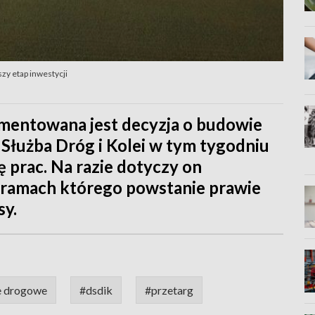
zy etap inwestycji
omentowana jest decyzja o budowie
Służba Dróg i Kolei w tym tygodniu
 prac. Na razie dotyczy on
w ramach którego powstanie prawie
sy.
e drogowe
#dsdik
#przetarg