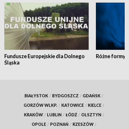
Fundusze Europejskie dla Dolnego
Różne formy t
Śląska
BIAŁYSTOK
/
BYDGOSZCZ
/
GDAŃSK
/
GORZÓW WLKP.
/
KATOWICE
/
KIELCE
/
KRAKÓW
/
LUBLIN
/
ŁÓDŹ
/
OLSZTYN
/
OPOLE
/
POZNAŃ
/
RZESZÓW
/