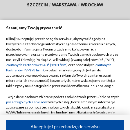
SZCZECIN
/
WARSZAWA
/
WROCŁAW
Szanujemy Twoją prywatność
Dołącz do nas:
Kliknij "Akceptuję i przechodzę do serwisu", aby wyrazić zgody na
korzystanie z technologii automatycznego śledzenia i zbierania danych,
TVP
dostęp do informacji na Twoim urządzeniu końcowym i ich
Abonament TVP
przechowywanie oraz na przetwarzanie Twoich danych osobowych przez
Regulamin TVP
nas, czyli Telewizję Polską S.A. w likwidacji (zwaną dalej również „TVP”),
Emisja w TVP
Polityka prywatności
Zaufanych Partnerów z IAB* (1201 firm)
oraz pozostałych
Zaufanych
Partnerów TVP (93 firm)
, w celach marketingowych (w tym do
Centrum informacji TVP
Moje zgody
zautomatyzowanego dopasowania reklam do Twoich zainteresowań i
mierzenia ich skuteczności) i pozostałych, które wskazujemy poniżej, a
Naziemna Telewizja Cyfrowa
Pomoc
także zgody na udostępnianie przez nas identyfikatora PPID do Google.
Sklep TVP
Biuro reklamy
Twoje dane osobowe zbierane podczas odwiedzania przez Ciebie naszych
Rada Programowa
Kontakt
poszczególnych serwisów
zwanych dalej „Portalem”, w tym informacje
zapisywane za pomocą technologii takich jak: pliki cookie, sygnalizatory
System NOS
WWW lub innych podobnych technologii umożliwiających świadczenie
dopasowanych i bezpiecznych usług, personalizację treści oraz reklam,
Informacje o nadawcy
Kanały
udostępnianie funkcji mediów społecznościowych oraz analizowanie
Akceptuję i przechodzę do serwisu
ruchu w Internecie.
Program dla prasy