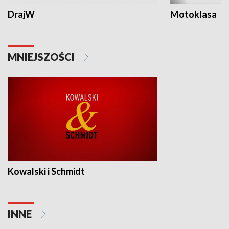
DrajW
Motoklasa
MNIEJSZOŚCI
Kowalski i Schmidt
INNE