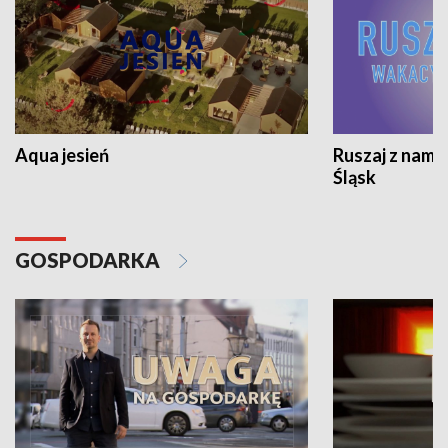
Aqua jesień
Ruszaj z nami
Śląsk
GOSPODARKA