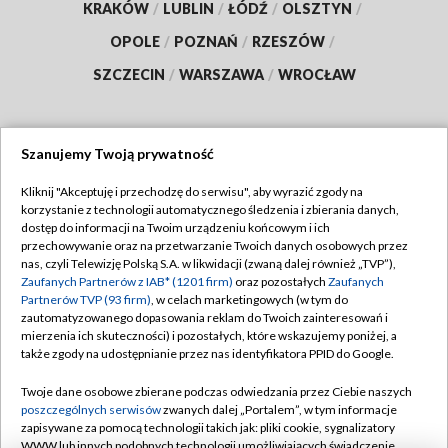
KRAKÓW
/
LUBLIN
/
ŁÓDŹ
/
OLSZTYN
/
OPOLE
/
POZNAŃ
/
RZESZÓW
/
SZCZECIN
/
WARSZAWA
/
WROCŁAW
Szanujemy Twoją prywatność
Dołącz do nas:
Kliknij "Akceptuję i przechodzę do serwisu", aby wyrazić zgody na
korzystanie z technologii automatycznego śledzenia i zbierania danych,
TVP
dostęp do informacji na Twoim urządzeniu końcowym i ich
Abonament TVP
przechowywanie oraz na przetwarzanie Twoich danych osobowych przez
Regulamin TVP
nas, czyli Telewizję Polską S.A. w likwidacji (zwaną dalej również „TVP”),
Emisja w TVP
Polityka prywatności
Zaufanych Partnerów z IAB* (1201 firm)
oraz pozostałych
Zaufanych
Partnerów TVP (93 firm)
, w celach marketingowych (w tym do
Centrum informacji TVP
Moje zgody
zautomatyzowanego dopasowania reklam do Twoich zainteresowań i
mierzenia ich skuteczności) i pozostałych, które wskazujemy poniżej, a
Naziemna Telewizja Cyfrowa
Pomoc
także zgody na udostępnianie przez nas identyfikatora PPID do Google.
Sklep TVP
Biuro reklamy
Twoje dane osobowe zbierane podczas odwiedzania przez Ciebie naszych
Rada Programowa
Kontakt
poszczególnych serwisów
zwanych dalej „Portalem”, w tym informacje
zapisywane za pomocą technologii takich jak: pliki cookie, sygnalizatory
System NOS
WWW lub innych podobnych technologii umożliwiających świadczenie