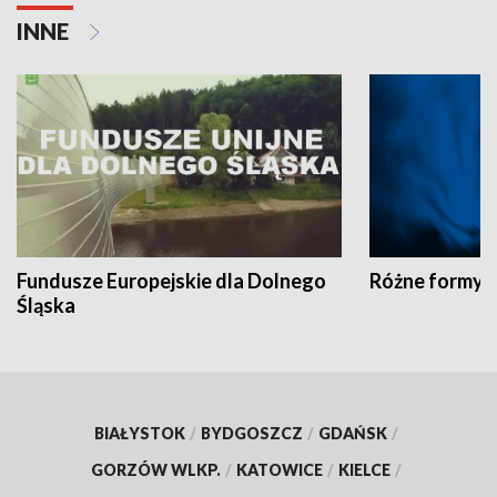
INNE
Fundusze Europejskie dla Dolnego
Różne formy t
Śląska
BIAŁYSTOK
/
BYDGOSZCZ
/
GDAŃSK
/
GORZÓW WLKP.
/
KATOWICE
/
KIELCE
/