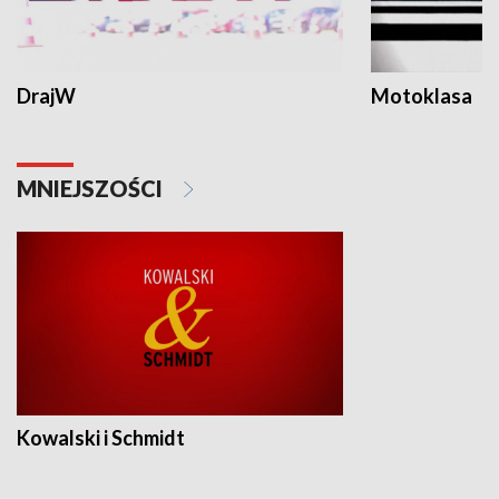
DrajW
Motoklasa
MNIEJSZOŚCI
Kowalski i Schmidt