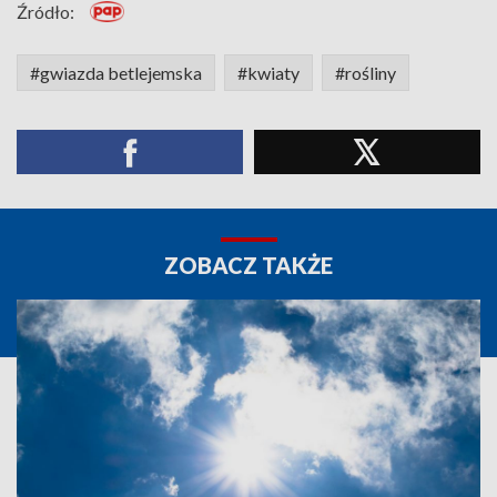
Źródło:
#gwiazda betlejemska
#kwiaty
#rośliny
ZOBACZ TAKŻE