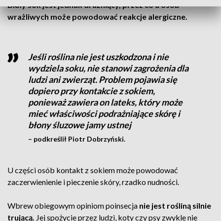
Biały sok jest jednak drażniący, przez co u osób
wrażliwych może powodować reakcje alergiczne.
Jeśli roślina nie jest uszkodzona i nie
wydziela soku, nie stanowi zagrożenia dla
ludzi ani zwierząt. Problem pojawia się
dopiero przy kontakcie z sokiem,
ponieważ zawiera on lateks, który może
mieć właściwości podrażniające skórę i
błony śluzowe jamy ustnej
– podkreślił Piotr Dobrzyński.
U części osób kontakt z sokiem może powodować
zaczerwienienie i pieczenie skóry, rzadko nudności.
Wbrew obiegowym opiniom poinsecja
nie jest rośliną silnie
trującą.
Jej spożycie przez ludzi, koty czy psy zwykle nie