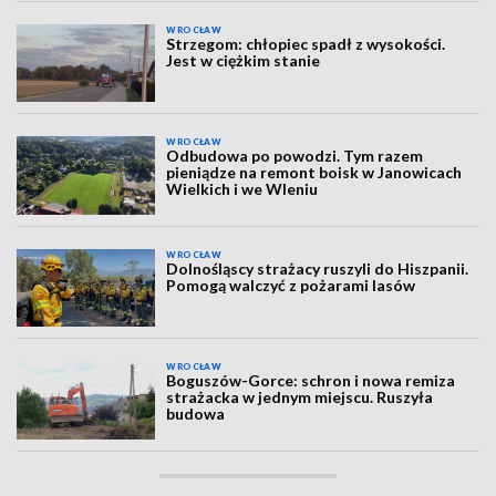
WROCŁAW
Strzegom: chłopiec spadł z wysokości.
Jest w ciężkim stanie
WROCŁAW
Odbudowa po powodzi. Tym razem
pieniądze na remont boisk w Janowicach
Wielkich i we Wleniu
WROCŁAW
Dolnośląscy strażacy ruszyli do Hiszpanii.
Pomogą walczyć z pożarami lasów
WROCŁAW
Boguszów-Gorce: schron i nowa remiza
strażacka w jednym miejscu. Ruszyła
budowa