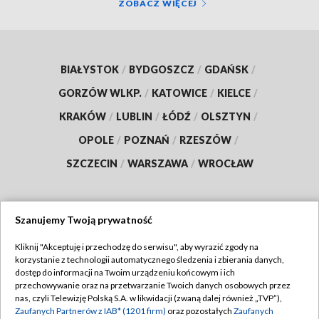
ZOBACZ WIĘCEJ
BIAŁYSTOK
/
BYDGOSZCZ
/
GDAŃSK
/
GORZÓW WLKP.
/
KATOWICE
/
KIELCE
/
KRAKÓW
/
LUBLIN
/
ŁÓDŹ
/
OLSZTYN
/
OPOLE
/
POZNAŃ
/
RZESZÓW
/
SZCZECIN
/
WARSZAWA
/
WROCŁAW
Szanujemy Twoją prywatność
Dołącz do nas:
Kliknij "Akceptuję i przechodzę do serwisu", aby wyrazić zgody na
korzystanie z technologii automatycznego śledzenia i zbierania danych,
TVP
dostęp do informacji na Twoim urządzeniu końcowym i ich
Abonament TVP
przechowywanie oraz na przetwarzanie Twoich danych osobowych przez
Regulamin TVP
nas, czyli Telewizję Polską S.A. w likwidacji (zwaną dalej również „TVP”),
Emisja w TVP
Polityka prywatności
Zaufanych Partnerów z IAB* (1201 firm)
oraz pozostałych
Zaufanych