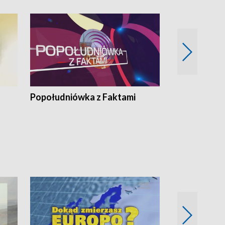
Popołudniówka z Faktami
Z Unią na Ty