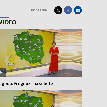
UDOSTĘPNIJ:
WIDEO
ogoda: Prognoza na sobotę