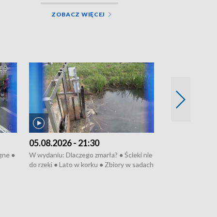
ZOBACZ WIĘCEJ
05.08.2026 - 21:30
05.08.2026 - 
gne ●
W wydaniu: Dlaczego zmarła? ● Ścieki nie
W wydaniu: Dlacz
do rzeki ● Lato w korku ● Zbiory w sadach
do rzeki ● Lato 
na
● Senior za kółkiem ● Złoto dla...
● Senior za kółki
 ●
cierpiwych ● Mrożonki dla zwierząt
cierpiwych ● Mro
u ●