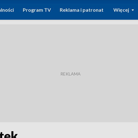
lności
Program TV
Reklama i patronat
Więcej
tek