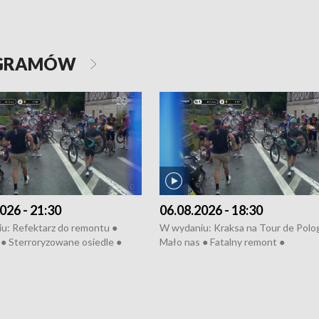
OGRAMÓW
026 - 21:30
06.08.2026 - 18:30
u: Refektarz do remontu ●
W wydaniu: Kraksa na Tour de Polo
● Sterroryzowane osiedle ●
Mało nas ● Fatalny remont ●
remont ● Kosztowna ptasia grypa
Sterroryzowane osiedle ● Kosztow
ska ● Pociągiem na lotnisko ●
ptasia grypa ● Pociągiem na lotnisko
pałów ● Kraksa na Tour de
Nowa Ruska ● Refektarz do remont
Koniec upałów