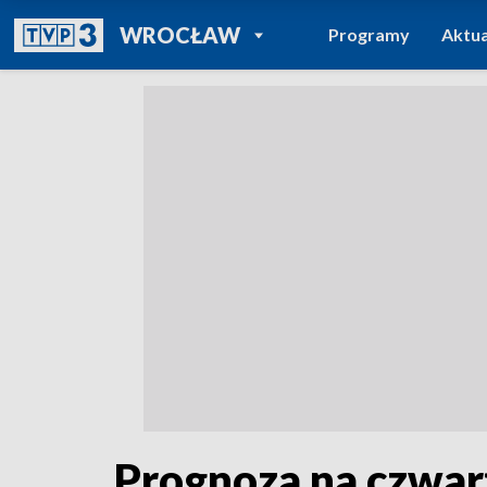
POWRÓT DO
WROCŁAW
Programy
Aktua
TVP REGIONY
Prognoza na czwar