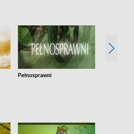
Pełnosprawni
Bezpieczny 