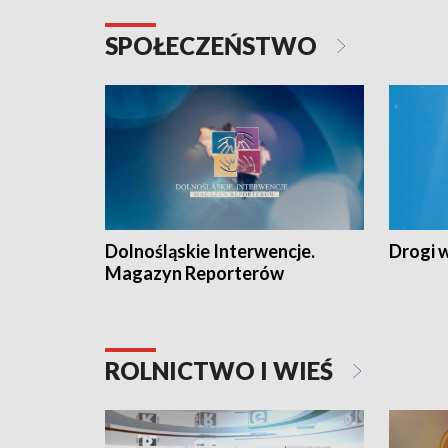
SPOŁECZEŃSTWO
Dolnośląskie Interwencje.
Drogi 
Magazyn Reporterów
ROLNICTWO I WIEŚ