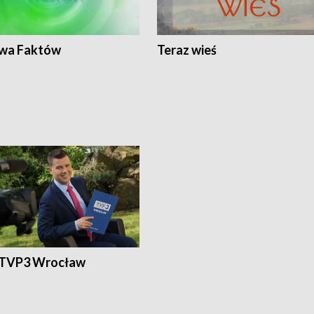
wa Faktów
Teraz wieś
 TVP3 Wrocław