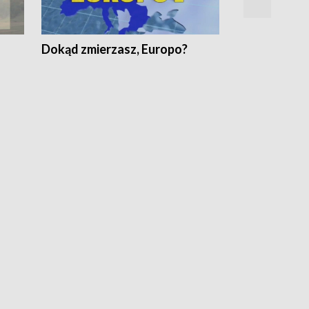
Dokąd zmierzasz, Europo?
Fakty Komen