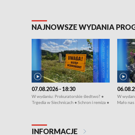
NAJNOWSZE WYDANIA PR
07.08.2026 - 18:30
06.08.2
W wydaniu: Prokuratorskie śledtwo? ●
W wydani
Trgedia w Siechnicach ● Schron i remiza ●
Mało nas 
Mateusz Morawiecki we Wrocławiu ● 81.
Fatalny 
edycja Międzynarodowego Festiwalu
● Nowa Ru
Chopinowskiego ● Na pomoc Hiszpanom
Koniec u
● Odbudowa po powodzi ● Filmowy
Pologne
INFORMACJE
Lubomierz