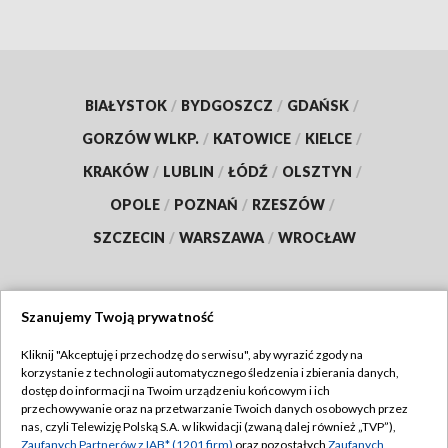
BIAŁYSTOK
/
BYDGOSZCZ
/
GDAŃSK
/
GORZÓW WLKP.
/
KATOWICE
/
KIELCE
/
KRAKÓW
/
LUBLIN
/
ŁÓDŹ
/
OLSZTYN
/
OPOLE
/
POZNAŃ
/
RZESZÓW
/
SZCZECIN
/
WARSZAWA
/
WROCŁAW
Szanujemy Twoją prywatność
Dołącz do nas:
Kliknij "Akceptuję i przechodzę do serwisu", aby wyrazić zgody na
korzystanie z technologii automatycznego śledzenia i zbierania danych,
TVP
dostęp do informacji na Twoim urządzeniu końcowym i ich
Abonament TVP
przechowywanie oraz na przetwarzanie Twoich danych osobowych przez
Regulamin TVP
nas, czyli Telewizję Polską S.A. w likwidacji (zwaną dalej również „TVP”),
Emisja w TVP
Polityka prywatności
Zaufanych Partnerów z IAB* (1201 firm)
oraz pozostałych
Zaufanych