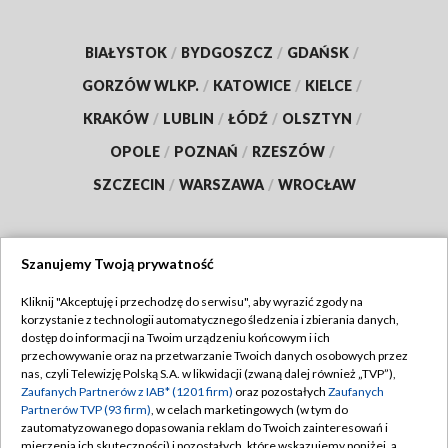
BIAŁYSTOK
/
BYDGOSZCZ
/
GDAŃSK
/
GORZÓW WLKP.
/
KATOWICE
/
KIELCE
/
KRAKÓW
/
LUBLIN
/
ŁÓDŹ
/
OLSZTYN
/
OPOLE
/
POZNAŃ
/
RZESZÓW
/
SZCZECIN
/
WARSZAWA
/
WROCŁAW
Szanujemy Twoją prywatność
Dołącz do nas:
Kliknij "Akceptuję i przechodzę do serwisu", aby wyrazić zgody na
korzystanie z technologii automatycznego śledzenia i zbierania danych,
TVP
dostęp do informacji na Twoim urządzeniu końcowym i ich
Abonament TVP
przechowywanie oraz na przetwarzanie Twoich danych osobowych przez
Regulamin TVP
nas, czyli Telewizję Polską S.A. w likwidacji (zwaną dalej również „TVP”),
Emisja w TVP
Polityka prywatności
Zaufanych Partnerów z IAB* (1201 firm)
oraz pozostałych
Zaufanych
Partnerów TVP (93 firm)
, w celach marketingowych (w tym do
Centrum informacji TVP
Moje zgody
zautomatyzowanego dopasowania reklam do Twoich zainteresowań i
mierzenia ich skuteczności) i pozostałych, które wskazujemy poniżej, a