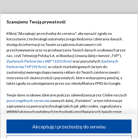
Szanujemy Twoją prywatność
Dołącz do nas:
Kliknij "Akceptuję i przechodzę do serwisu", aby wyrazić zgody na
korzystanie z technologii automatycznego śledzenia i zbierania danych,
TVP
dostęp do informacji na Twoim urządzeniu końcowym i ich
Abonament TVP
przechowywanie oraz na przetwarzanie Twoich danych osobowych przez
Regulamin TVP
nas, czyli Telewizję Polską S.A. w likwidacji (zwaną dalej również „TVP”),
Emisja w TVP
Polityka prywatności
Zaufanych Partnerów z IAB* (1201 firm)
oraz pozostałych
Zaufanych
Partnerów TVP (93 firm)
, w celach marketingowych (w tym do
Centrum informacji TVP
Moje zgody
zautomatyzowanego dopasowania reklam do Twoich zainteresowań i
mierzenia ich skuteczności) i pozostałych, które wskazujemy poniżej, a
Naziemna Telewizja Cyfrowa
Pomoc
także zgody na udostępnianie przez nas identyfikatora PPID do Google.
Sklep TVP
Biuro reklamy
Twoje dane osobowe zbierane podczas odwiedzania przez Ciebie naszych
Rada Programowa
Kontakt
poszczególnych serwisów
zwanych dalej „Portalem”, w tym informacje
zapisywane za pomocą technologii takich jak: pliki cookie, sygnalizatory
System NOS
WWW lub innych podobnych technologii umożliwiających świadczenie
dopasowanych i bezpiecznych usług, personalizację treści oraz reklam,
Informacje o nadawcy
Kanały
udostępnianie funkcji mediów społecznościowych oraz analizowanie
Akceptuję i przechodzę do serwisu
ruchu w Internecie.
Program dla prasy
©2026 Telewizja Polska S.A. w likwidacji