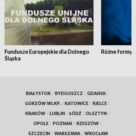
Fundusze Europejskie dla Dolnego
Różne formy t
Śląska
BIAŁYSTOK
/
BYDGOSZCZ
/
GDAŃSK
/
GORZÓW WLKP.
/
KATOWICE
/
KIELCE
/
KRAKÓW
/
LUBLIN
/
ŁÓDŹ
/
OLSZTYN
/
OPOLE
/
POZNAŃ
/
RZESZÓW
/
SZCZECIN
/
WARSZAWA
/
WROCŁAW