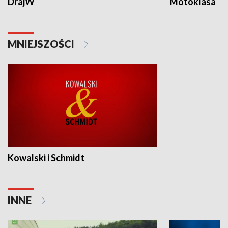
DrajW
Motoklasa
MNIEJSZOŚCI
Kowalski i Schmidt
INNE