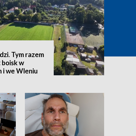
zi. Tym razem
 boisk w
 i we Wleniu