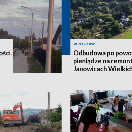
WROCŁAW
ości.
Odbudowa po powod
pieniądze na remont
Janowicach Wielkich