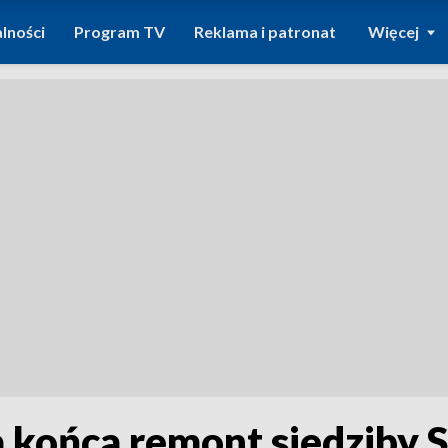
lności
Program TV
Reklama i patronat
Więcej
 końca remont siedziby 