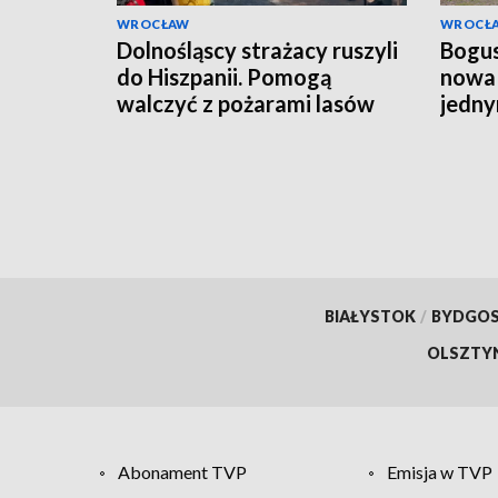
WROCŁAW
WROCŁ
Dolnośląscy strażacy ruszyli
Bogus
do Hiszpanii. Pomogą
nowa 
walczyć z pożarami lasów
jedny
budo
BIAŁYSTOK
/
BYDGO
OLSZTY
Abonament TVP
Emisja w TVP