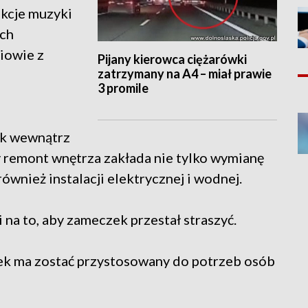
ekcje muzyki
ach
niowie z
Pijany kierowca ciężarówki
zatrzymany na A4 – miał prawie
3 promile
ak wewnątrz
 remont wnętrza zakłada nie tylko wymianę
również instalacji elektrycznej i wodnej.
 na to, aby zameczek przestał straszyć.
k ma zostać przystosowany do potrzeb osób