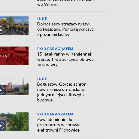
we Wleniu
INNE
Dolnośląscy strażacy ruszyli
do Hiszpanii. Pomogą walczyć
z pożarami lasów
POD PARAGRAFEM
15-latek ranny w Kamiennej
Górze. Trwa policyjna obława
za sprawcą
INNE
Boguszów-Gorce: schron i
nowa remiza strażacka w
jednym miejscu. Ruszyła
budowa
POD PARAGRAFEM
Zawiadomienie do
prokuratury w sprawie
elektrowni Pilchowice