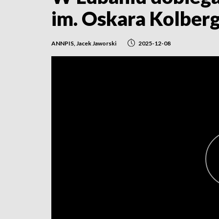
im. Oskara Kolber
ANNPIS, Jacek Jaworski
2025-12-08