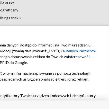
la prasy
tograficzny
sing (znaki)
klamy
Kontakt
rania danych, dostęp do informacji na Twoim urządzeniu
idacji (zwaną dalej również „TVP”),
Zaufanych Partnerów
anego dopasowania reklam do Twoich zainteresowań i
a PPID do Google.
”, w tym informacje zapisywane za pomocą technologii
zpiecznych usług, personalizację treści oraz reklam,
identyfikatory Twoich urządzeń końcowych i identyfikatory
P,
Zaufanych Partnerów z IAB
oraz pozostałych
Zaufanych
 wyboru podstawowych reklam, wyboru spersonalizowanych