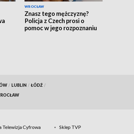
WROCŁAW
Znasz tego mężczyznę?
wa
Policja z Czech prosi o
pomoc w jego rozpoznaniu
KÓW
/
LUBLIN
/
ŁÓDŹ
/
ROCŁAW
 Telewizja Cyfrowa
Sklep TVP