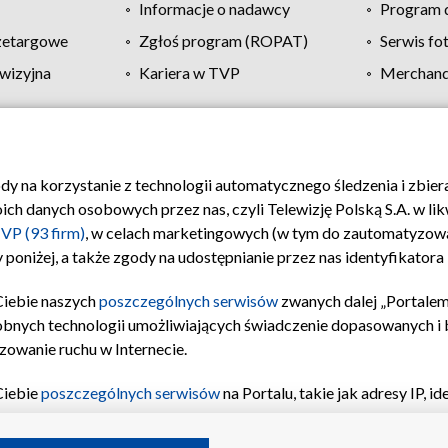
Informacje o nadawcy
Program d
zetargowe
Zgłoś program (ROPAT)
Serwis fo
wizyjna
Kariera w TVP
Merchandi
Polityka prywatności
Moje zgody
Pomoc
Biuro re
ody na korzystanie z technologii automatycznego śledzenia i zbie
 danych osobowych przez nas, czyli Telewizję Polską S.A. w likw
VP (93 firm)
, w celach marketingowych (w tym do zautomatyzow
 poniżej, a także zgody na udostępnianie przez nas identyfikator
Ciebie naszych
poszczególnych serwisów
zwanych dalej „Portalem
obnych technologii umożliwiających świadczenie dopasowanych i be
zowanie ruchu w Internecie.
Ciebie
poszczególnych serwisów
na Portalu, takie jak adresy IP, 
sach Portalu czy historia odwiedzin będą przetwarzane przez TV
ji: przechowywania informacji na urządzeniu lub dostęp do nich,
©2026 Telewizja Polska S.A. w likwidacji