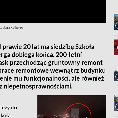
 Oskara Kolberga
rawie 20 lat ma siedzibę Szkoła
rga dobiega końca. 200-letni
lask przechodząc gruntowny remont
e prace remontowe wewnątrz budynku
enie mu funkcjonalności, ale również
z niepełnosprawnościami.
leży do
zkoła