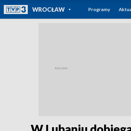
POWRÓT DO
WROCŁAW
Programy
Aktua
TVP REGIONY
W Lubaniu dobiega