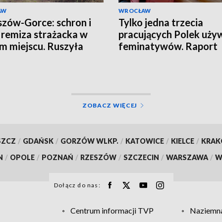
AW
WROCŁAW
zów-Gorce: schron i
Tylko jedna trzecia
remiza strażacka w
pracujących Polek uży
m miejscu. Ruszyła
feminatywów. Raport
wa
Uniwersytetu SWPS
ZOBACZ WIĘCEJ
SZCZ
/
GDAŃSK
/
GORZÓW WLKP.
/
KATOWICE
/
KIELCE
/
KRA
N
/
OPOLE
/
POZNAŃ
/
RZESZÓW
/
SZCZECIN
/
WARSZAWA
/
W
Dołącz do nas:
Centrum informacji TVP
Naziemna