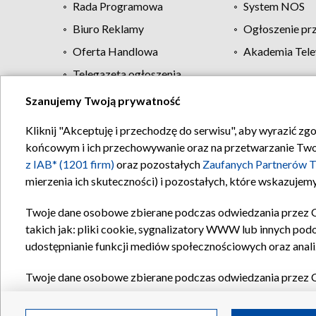
Rada Programowa
System NOS
Biuro Reklamy
Ogłoszenie pr
Oferta Handlowa
Akademia Tele
Telegazeta ogłoszenia
Szanujemy Twoją prywatność
Regulamin TVP
Kliknij "Akceptuję i przechodzę do serwisu", aby wyrazić zg
końcowym i ich przechowywanie oraz na przetwarzanie Twoich
z IAB* (1201 firm)
oraz pozostałych
Zaufanych Partnerów T
mierzenia ich skuteczności) i pozostałych, które wskazujemy
Twoje dane osobowe zbierane podczas odwiedzania przez 
takich jak: pliki cookie, sygnalizatory WWW lub innych pod
udostępnianie funkcji mediów społecznościowych oraz anali
Twoje dane osobowe zbierane podczas odwiedzania przez 
plików cookie, informacje o Twoich wyszukiwaniach w serwi
Partnerów TVP
dla realizacji następujących celów i funkc