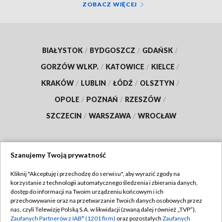
ZOBACZ WIĘCEJ
BIAŁYSTOK
/
BYDGOSZCZ
/
GDAŃSK
/
GORZÓW WLKP.
/
KATOWICE
/
KIELCE
/
KRAKÓW
/
LUBLIN
/
ŁÓDŹ
/
OLSZTYN
/
OPOLE
/
POZNAŃ
/
RZESZÓW
/
SZCZECIN
/
WARSZAWA
/
WROCŁAW
Szanujemy Twoją prywatność
Dołącz do nas:
Kliknij "Akceptuję i przechodzę do serwisu", aby wyrazić zgody na
korzystanie z technologii automatycznego śledzenia i zbierania danych,
TVP
dostęp do informacji na Twoim urządzeniu końcowym i ich
Abonament TVP
przechowywanie oraz na przetwarzanie Twoich danych osobowych przez
Regulamin TVP
nas, czyli Telewizję Polską S.A. w likwidacji (zwaną dalej również „TVP”),
Emisja w TVP
Polityka prywatności
Zaufanych Partnerów z IAB* (1201 firm)
oraz pozostałych
Zaufanych