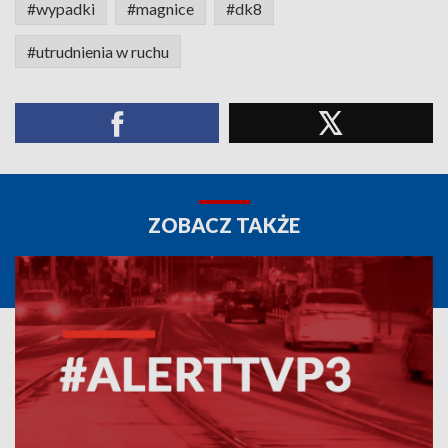
#wypadki
#magnice
#dk8
#utrudnienia w ruchu
ZOBACZ TAKŻE