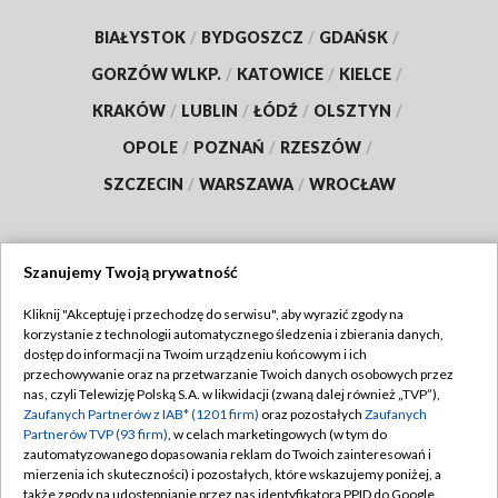
BIAŁYSTOK
/
BYDGOSZCZ
/
GDAŃSK
/
GORZÓW WLKP.
/
KATOWICE
/
KIELCE
/
KRAKÓW
/
LUBLIN
/
ŁÓDŹ
/
OLSZTYN
/
OPOLE
/
POZNAŃ
/
RZESZÓW
/
SZCZECIN
/
WARSZAWA
/
WROCŁAW
Szanujemy Twoją prywatność
Dołącz do nas:
Kliknij "Akceptuję i przechodzę do serwisu", aby wyrazić zgody na
korzystanie z technologii automatycznego śledzenia i zbierania danych,
TVP
dostęp do informacji na Twoim urządzeniu końcowym i ich
Abonament TVP
przechowywanie oraz na przetwarzanie Twoich danych osobowych przez
Regulamin TVP
nas, czyli Telewizję Polską S.A. w likwidacji (zwaną dalej również „TVP”),
Emisja w TVP
Polityka prywatności
Zaufanych Partnerów z IAB* (1201 firm)
oraz pozostałych
Zaufanych
Partnerów TVP (93 firm)
, w celach marketingowych (w tym do
Centrum informacji TVP
Moje zgody
zautomatyzowanego dopasowania reklam do Twoich zainteresowań i
mierzenia ich skuteczności) i pozostałych, które wskazujemy poniżej, a
Naziemna Telewizja Cyfrowa
Pomoc
także zgody na udostępnianie przez nas identyfikatora PPID do Google.