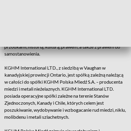
Huron, społeczność liczy ponad 3,4 tys. osób, z których
większość zamieszkuje teren rezerwatu. Jej nazwa oznacza
„miejsce spotkań wielu szlaków”. Sagamok jest stroną
Traktatu Robinson-Huron z 1850 roku. Język
Anishinaabemowin jest wciąż żywy i pozostaje kluczowym
elementem więzi łączącej społeczność z jej ziemią,
przodkami, historią, kulturą, prawem, a także z prawem do
samostanowienia.
KGHM International LTD., z siedzibą w Vaughan w
kanadyjskiej prowincji Ontario, jest spółką zależną należącą
w całości do spółki KGHM Polska Miedź S.A. – producenta
miedzi i metali nieżelaznych. KGHM International LTD.
posiada operacyjne spółki zależne na terenie Stanów
Zjednoczonych, Kanady i Chile, których celem jest
poszukiwanie, wydobywanie i wzbogacanie rud miedzi, niklu,
molibdenu i metali szlachetnych.
KGHM Polska Miedź zajmuje się wydobyciem i