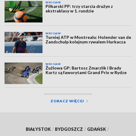
WROCŁAW
Piłkarski PP: trzy starcia drużyn z
ekstraklasy w 1. rundzie
WROCŁAW
Turniej ATP w Montrealu: Holender van de
Zandschulp kolejnym rywalem Hurkacza
WROCŁAW
Żużlowa GP: Bartosz Zmarzlik i Brady
Kurtz są faworytami Grand Prix w Rydze
ZOBACZ WIĘCEJ
BIAŁYSTOK
/
BYDGOSZCZ
/
GDAŃSK
/