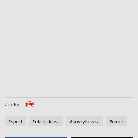
Źródło:
#sport
#ekstraklasa
#koszykówka
#mecz