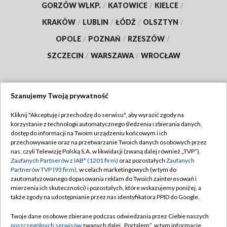
GORZÓW WLKP.
/
KATOWICE
/
KIELCE
/
KRAKÓW
/
LUBLIN
/
ŁÓDŹ
/
OLSZTYN
/
OPOLE
/
POZNAŃ
/
RZESZÓW
/
SZCZECIN
/
WARSZAWA
/
WROCŁAW
Szanujemy Twoją prywatność
Dołącz do nas:
Kliknij "Akceptuję i przechodzę do serwisu", aby wyrazić zgody na
korzystanie z technologii automatycznego śledzenia i zbierania danych,
TVP
dostęp do informacji na Twoim urządzeniu końcowym i ich
Abonament TVP
przechowywanie oraz na przetwarzanie Twoich danych osobowych przez
Regulamin TVP
nas, czyli Telewizję Polską S.A. w likwidacji (zwaną dalej również „TVP”),
Emisja w TVP
Polityka prywatności
Zaufanych Partnerów z IAB* (1201 firm)
oraz pozostałych
Zaufanych
Partnerów TVP (93 firm)
, w celach marketingowych (w tym do
Centrum informacji TVP
Moje zgody
zautomatyzowanego dopasowania reklam do Twoich zainteresowań i
mierzenia ich skuteczności) i pozostałych, które wskazujemy poniżej, a
Naziemna Telewizja Cyfrowa
Pomoc
także zgody na udostępnianie przez nas identyfikatora PPID do Google.
Sklep TVP
Biuro reklamy
Twoje dane osobowe zbierane podczas odwiedzania przez Ciebie naszych
Rada Programowa
Kontakt
poszczególnych serwisów
zwanych dalej „Portalem”, w tym informacje