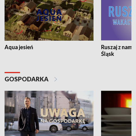
Aqua jesień
Ruszaj z nami
Śląsk
GOSPODARKA