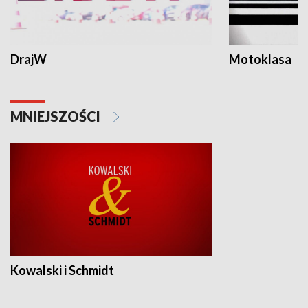
DrajW
Motoklasa
MNIEJSZOŚCI
Kowalski i Schmidt