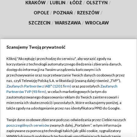
KRAKÓW
/
LUBLIN
/
ŁÓDŹ
/
OLSZTYN
/
OPOLE
/
POZNAŃ
/
RZESZÓW
/
SZCZECIN
/
WARSZAWA
/
WROCŁAW
Szanujemy Twoją prywatność
Dołącz do nas:
Kliknij "Akceptuję i przechodzę do serwisu", aby wyrazić zgody na
korzystanie z technologii automatycznego śledzenia i zbierania danych,
TVP
dostęp do informacji na Twoim urządzeniu końcowym i ich
Abonament TVP
przechowywanie oraz na przetwarzanie Twoich danych osobowych przez
Regulamin TVP
nas, czyli Telewizję Polską S.A. w likwidacji (zwaną dalej również „TVP”),
Emisja w TVP
Polityka prywatności
Zaufanych Partnerów z IAB* (1201 firm)
oraz pozostałych
Zaufanych
Partnerów TVP (93 firm)
, w celach marketingowych (w tym do
Centrum informacji TVP
Moje zgody
zautomatyzowanego dopasowania reklam do Twoich zainteresowań i
mierzenia ich skuteczności) i pozostałych, które wskazujemy poniżej, a
Naziemna Telewizja Cyfrowa
Pomoc
także zgody na udostępnianie przez nas identyfikatora PPID do Google.
Sklep TVP
Biuro reklamy
Twoje dane osobowe zbierane podczas odwiedzania przez Ciebie naszych
Rada Programowa
Kontakt
poszczególnych serwisów
zwanych dalej „Portalem”, w tym informacje
zapisywane za pomocą technologii takich jak: pliki cookie, sygnalizatory
System NOS
WWW lub innych podobnych technologii umożliwiających świadczenie