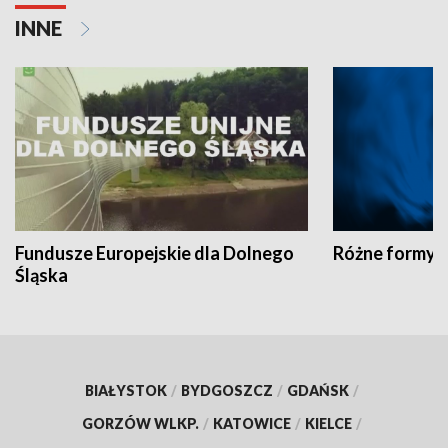
INNE
Fundusze Europejskie dla Dolnego
Różne formy t
Śląska
BIAŁYSTOK
/
BYDGOSZCZ
/
GDAŃSK
/
GORZÓW WLKP.
/
KATOWICE
/
KIELCE
/