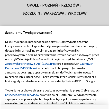
OPOLE
/
POZNAŃ
/
RZESZÓW
/
SZCZECIN
/
WARSZAWA
/
WROCŁAW
Szanujemy Twoją prywatność
Dołącz do nas:
Kliknij "Akceptuję i przechodzę do serwisu", aby wyrazić zgody na
korzystanie z technologii automatycznego śledzenia i zbierania danych,
TVP
dostęp do informacji na Twoim urządzeniu końcowym i ich
Abonament TVP
przechowywanie oraz na przetwarzanie Twoich danych osobowych przez
Regulamin TVP
nas, czyli Telewizję Polską S.A. w likwidacji (zwaną dalej również „TVP”),
Emisja w TVP
Polityka prywatności
Zaufanych Partnerów z IAB* (1201 firm)
oraz pozostałych
Zaufanych
Partnerów TVP (93 firm)
, w celach marketingowych (w tym do
Centrum informacji TVP
Moje zgody
zautomatyzowanego dopasowania reklam do Twoich zainteresowań i
mierzenia ich skuteczności) i pozostałych, które wskazujemy poniżej, a
Naziemna Telewizja Cyfrowa
Pomoc
także zgody na udostępnianie przez nas identyfikatora PPID do Google.
Sklep TVP
Biuro reklamy
Twoje dane osobowe zbierane podczas odwiedzania przez Ciebie naszych
Rada Programowa
Kontakt
poszczególnych serwisów
zwanych dalej „Portalem”, w tym informacje
zapisywane za pomocą technologii takich jak: pliki cookie, sygnalizatory
System NOS
WWW lub innych podobnych technologii umożliwiających świadczenie
dopasowanych i bezpiecznych usług, personalizację treści oraz reklam,