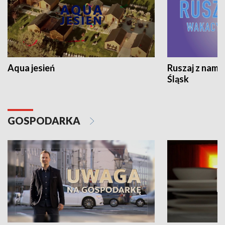
Aqua jesień
Ruszaj z nami
Śląsk
GOSPODARKA