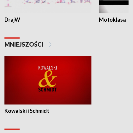
DrajW
Motoklasa
MNIEJSZOŚCI
Kowalski i Schmidt