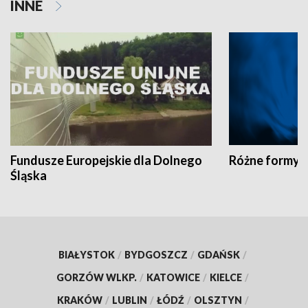
INNE
Fundusze Europejskie dla Dolnego
Różne formy t
Śląska
BIAŁYSTOK
/
BYDGOSZCZ
/
GDAŃSK
/
GORZÓW WLKP.
/
KATOWICE
/
KIELCE
/
KRAKÓW
/
LUBLIN
/
ŁÓDŹ
/
OLSZTYN
/