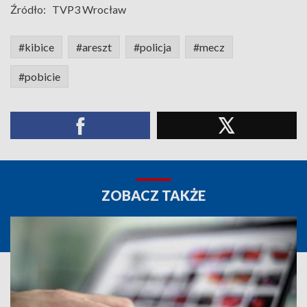
Źródło:
TVP3 Wrocław
#kibice
#areszt
#policja
#mecz
#pobicie
ZOBACZ TAKŻE