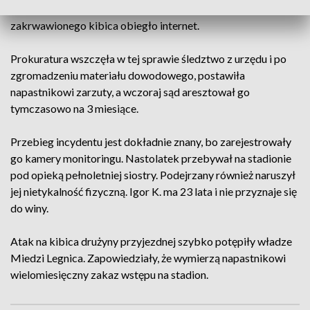
Do zdarzenia doszło na oczach wielu widzów, a zdjęcie
zakrwawionego kibica obiegło internet.
Prokuratura wszczęła w tej sprawie śledztwo z urzędu i po
zgromadzeniu materiału dowodowego, postawiła
napastnikowi zarzuty, a wczoraj sąd aresztował go
tymczasowo na 3 miesiące.
Przebieg incydentu jest dokładnie znany, bo zarejestrowały
go kamery monitoringu. Nastolatek przebywał na stadionie
pod opieką pełnoletniej siostry. Podejrzany również naruszył
jej nietykalność fizyczną. Igor K. ma 23 lata i nie przyznaje się
do winy.
Atak na kibica drużyny przyjezdnej szybko potępiły władze
Miedzi Legnica. Zapowiedziały, że wymierzą napastnikowi
wielomiesięczny zakaz wstępu na stadion.