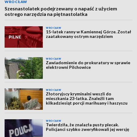
WROCŁAW
Szesnastolatek podejrzewany o napaść z użyciem
ostrego narzędzia na piętnastolatka
WROCŁAW
15-latek ranny w Kamiennej Górze. Został
zaatakowany ostrym narzędziem
WROCŁAW
Zawiadomienie do prokuratury w sprawie
elektrowni Pilchowice
WROCŁAW
Złotoryjscy kryminalni weszli do
mieszkania 23-latka. Znaleźli tam
kilkadziesiąt porcji marihuany i haszyszu
WROCŁAW
Twierdziła, że znalazła pusty plecak.
Policjanci szybko zweryfikowali jej wersję