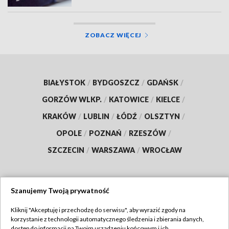
ZOBACZ WIĘCEJ
BIAŁYSTOK
/
BYDGOSZCZ
/
GDAŃSK
/
GORZÓW WLKP.
/
KATOWICE
/
KIELCE
/
KRAKÓW
/
LUBLIN
/
ŁÓDŹ
/
OLSZTYN
/
OPOLE
/
POZNAŃ
/
RZESZÓW
/
SZCZECIN
/
WARSZAWA
/
WROCŁAW
Szanujemy Twoją prywatność
Dołącz do nas:
Kliknij "Akceptuję i przechodzę do serwisu", aby wyrazić zgody na
korzystanie z technologii automatycznego śledzenia i zbierania danych,
TVP
dostęp do informacji na Twoim urządzeniu końcowym i ich