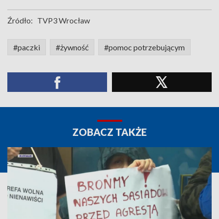
Źródło:
TVP3 Wrocław
#paczki
#żywność
#pomoc potrzebującym
ZOBACZ TAKŻE