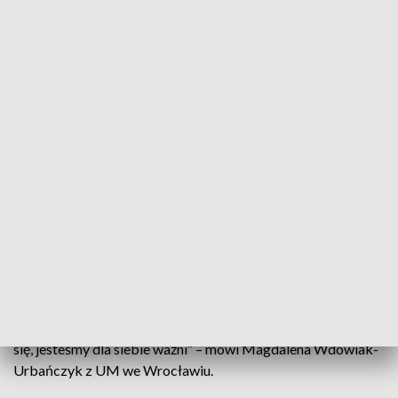
które od rana pakowali wrocławscy uczniowie.
– Żeby ludzie inni też mieli co jeść i żeby byli radośni, żeby te
święta też dla nich były udane – mówi pani Barbara,
wolontariuszka.
Swój udział w Paczkach Dobrych Relacji moją także
przedszkolaki, które własnoręcznie wykonały kartki z
życzeniami.
– Chcemy wszystkim pokazać, że każdy mieszkaniec
Wrocławia jest dla nas ważny, szczególnie ważny jest ten,
który być może w tym okresie świątecznym nie może sobie
pozwolić na produkty okołoświąteczne. Właśnie tymi
paczkami chcemy dać nadzieję, dać uśmiech, chcemy
powiedzieć „jesteśmy, jesteśmy wszyscy razem. Spotkajmy
się, jesteśmy dla siebie ważni” – mówi Magdalena Wdowiak-
Urbańczyk z UM we Wrocławiu.