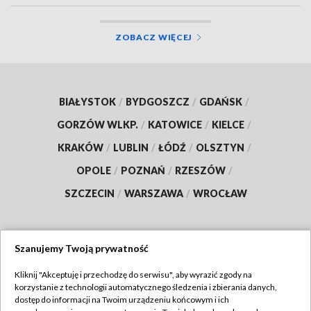
ZOBACZ WIĘCEJ
BIAŁYSTOK
/
BYDGOSZCZ
/
GDAŃSK
/
GORZÓW WLKP.
/
KATOWICE
/
KIELCE
/
KRAKÓW
/
LUBLIN
/
ŁÓDŹ
/
OLSZTYN
/
OPOLE
/
POZNAŃ
/
RZESZÓW
/
SZCZECIN
/
WARSZAWA
/
WROCŁAW
Szanujemy Twoją prywatność
Dołącz do nas:
Kliknij "Akceptuję i przechodzę do serwisu", aby wyrazić zgody na
korzystanie z technologii automatycznego śledzenia i zbierania danych,
TVP
dostęp do informacji na Twoim urządzeniu końcowym i ich