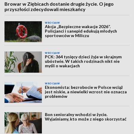
Browar w Ziębicach dostanie drugie życie. O jego
przyszłości zdecydowali mieszkańcy
WROCŁAW
Akcja „Bezpieczne wakacje 2026”.
Policjanci i sanepid edukują młodych
sportowców w Miliczu
WROCŁAW
PCK: 364 tysięcy dzieci żyje w skrajnym
ubóstwie. W takich rodzinach nikt nie
myśli o wakacjach
WROCŁAW
Ekonomista: bezrobocie w Polsce wciąż
jest niskie, a niewielki wzrost nie oznacza
problemów
Bon senioralny wchodzi w życie.
Wyjaśniamy, kto może z niego skorzystać